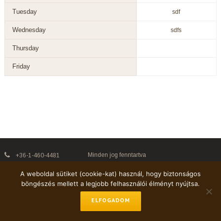
Tuesday
sdf
Wednesday
sdfs
Thursday
Friday
Minden jog fenntartva
+36-1-460-4481
horvathl@eotvos.elte.hu
A weboldal sütiket (cookie-kat) használ, hogy biztonságos
böngészés mellett a legjobb felhasználói élményt nyújtsa.
ELFOGADOM