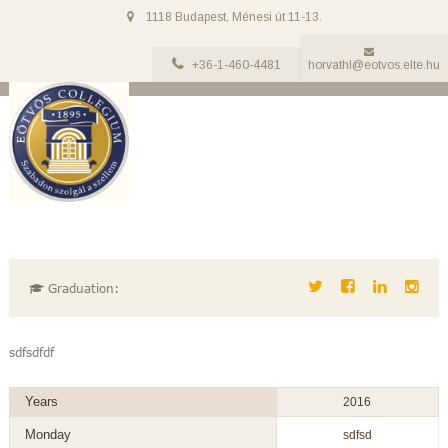
1118 Budapest, Ménesi út 11-13.
+36-1-460-4481
horvathl@eotvos.elte.hu
teszt
Graduation:
sdfsdfdf
Years
2016
Monday
sdfsd