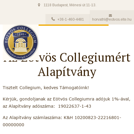
1118 Budapest, Ménesi út 11-13.
+36-1-460-4481
horvathl@eotvos.elte.hu
Az Eötvös Collegiumért
Alapítvány
Tisztelt Collegium, kedves Támogatóink!
Kérjük, gondoljanak az Eötvös Collegiumra adójuk 1%-ával,
az Alapítvány adószáma: 19022637-1-43
Az Alapítvány számlaszáma: K&H 10200823-22216801-
00000000