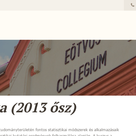
a (2013 ősz)
 tudományterületén fontos statisztikai módszerek és alkalmazásaik
ztikai kutatási eredmények felhasználása alapján. A kurzus a