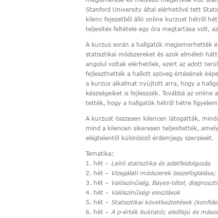
Stanford University által elérhetővé tett Stati
kilenc fejezetből álló online kurzust hétről hé
teljesítés feltétele egy óra megtartása volt, 
A kurzus során a hallgatók megismerhették é
statisztikai módszereket és azok elméleti hát
angolul voltak elérhetőek, ezért az adott te
fejleszthették a hallott szöveg értésének ké
a kurzus alkalmat nyújtott arra, hogy a hall
készségeiket is fejlesszék. Továbbá az online 
tették, hogy a hallgatók hétről hétre figyele
A kurzust összesen kilencen látogatták, min
mind a kilencen sikeresen teljesítették, amely
elégtelentől különböző érdemjegy szerzését.
Tematika:
1. hét –
Leíró statisztika és adatfeldolgozás
2. hét –
Vizsgálati módszerek összefoglalása
3. hét –
Valószínűség, Bayes-tétel, diagnoszti
4. hét –
Valószínűségi eloszlások
5. hét –
Statisztikai következtetések (konfid
6. hét –
A p-érték buktatói; elsőfajú és másod