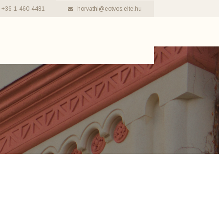
+36-1-460-4481
horvathl@eotvos.elte.hu