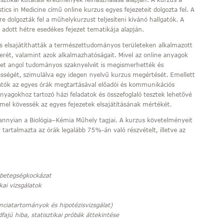
stics in Medicine című online kurzus egyes fejezeteit dolgozta fel. A
tre dolgozták fel a műhelykurzust teljesíteni kívánó hallgatók. A
az adott hétre esedékes fejezet tematikája alapján.
s elsajátíthatták a természettudományos területeken alkalmazott
terét, valamint azok alkalmazhatóságait. Mivel az online anyagok
rület angol tudományos szaknyelvét is megismerhették és
pességét, szimulálva egy idegen nyelvű kurzus megértését. Emellett
gatók az egyes órák megtartásával előadói és kommunikációs
anyagokhoz tartozó házi feladatok és összefoglaló tesztek lehetővé
mmel kövessék az egyes fejezetek elsajátításának mértékét.
dannyian a Biológia–Kémia Műhely tagjai. A kurzus követelményeit
 tartalmazta az órák legalább 75%-án való részvételt, illetve az
; betegségkockázat
kai vizsgálatok
enciatartományok és hipotézisvizsgálat)
fajú hiba, statisztikai próbák áttekintése