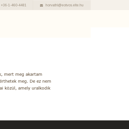
+36-1-460-4481
horvathl@eotvos.elte.hu
ak, mert meg akartam
 érthetek meg. De ez nem
ai közül, amely uralkodik