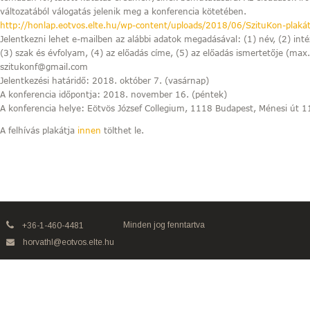
változatából válogatás jelenik meg a konferencia kötetében.
http://honlap.eotvos.elte.hu/wp-content/uploads/2018/06/SzituKon-plaká
Jelentkezni lehet e-mailben az alábbi adatok megadásával: (1) név, (2) int
(3) szak és évfolyam, (4) az előadás címe, (5) az előadás ismertetője (max
szitukonf@gmail.com
Jelentkezési határidő: 2018. október 7. (vasárnap)
A konferencia időpontja: 2018. november 16. (péntek)
A konferencia helye: Eötvös József Collegium, 1118 Budapest, Ménesi út 
A felhívás plakátja
innen
tölthet le.
Minden jog fenntartva
+36-1-460-4481
horvathl@eotvos.elte.hu