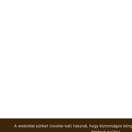
A weboldal sütiket (cookie-kat) használ, hogy biztonságos böng
élményt nyújtsa.