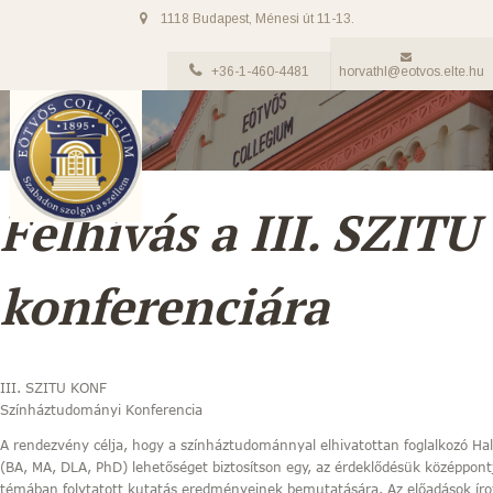
1118 Budapest, Ménesi út 11-13.
+36-1-460-4481
horvathl@eotvos.elte.hu
Felhívás a III. SZITU
konferenciára
III. SZITU KONF
Színháztudományi Konferencia
A rendezvény célja, hogy a színháztudománnyal elhivatottan foglalkozó Ha
(BA, MA, DLA, PhD) lehetőséget biztosítson egy, az érdeklődésük középpont
témában folytatott kutatás eredményeinek bemutatására. Az előadások íro