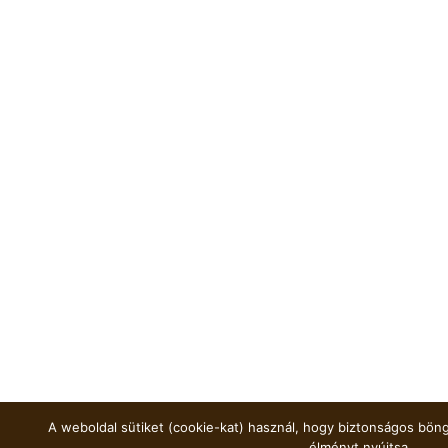
A weboldal sütiket (cookie-kat) használ, hogy biztonságos böng
élményt nyújtsa.