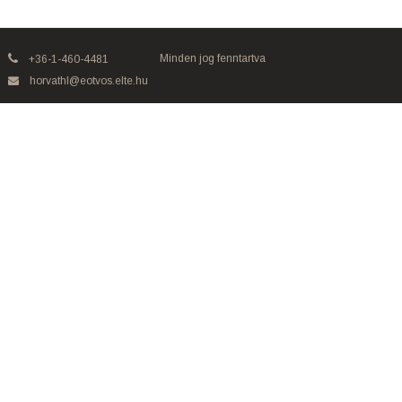
Minden jog fenntartva
+36-1-460-4481
horvathl@eotvos.elte.hu