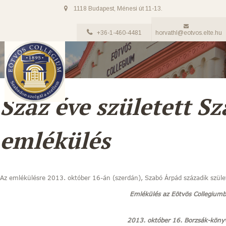
1118 Budapest, Ménesi út 11-13.
+36-1-460-4481
horvathl@eotvos.elte.hu
Száz éve született S
emlékülés
Az emlékülésre 2013. október 16-án (szerdán), Szabó Árpád századik szület
Emlékülés az Eötvös Collegium
2013. október 16. Borzsák-köny