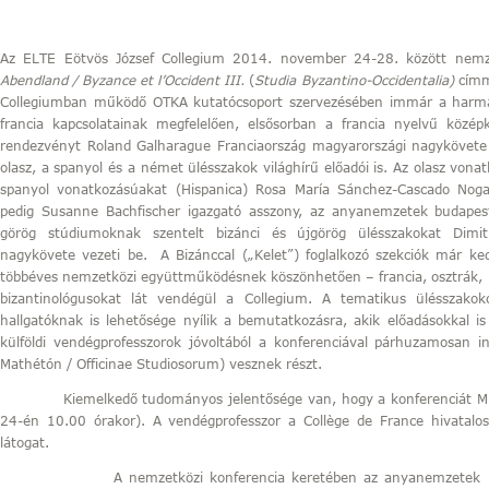
Az ELTE Eötvös József Collegium 2014. november 24-28. között nemz
Abendland / Byzance et l’Occident
III.
(
Studia Byzantino-Occidentalia)
címm
Collegiumban működő OTKA kutatócsoport szervezésében immár a harma
francia kapcsolatainak megfelelően, elsősorban a francia nyelvű közép
rendezvényt Roland Galharague Franciaország magyarországi nagykövete 
olasz, a spanyol és a német ülésszakok világhírű előadói is. Az olasz vonat
spanyol vonatkozásúakat (Hispanica) Rosa María Sánchez-Cascado Nog
pedig Susanne Bachfischer igazgató asszony, az anyanemzetek budapesti
görög stúdiumoknak szentelt bizánci és újgörög ülésszakokat Dimit
nagykövete vezeti be. A Bizánccal („Kelet”) foglalkozó szekciók már
többéves nemzetközi együttműködésnek köszönhetően – francia, osztrák, né
bizantinológusokat lát vendégül a Collegium. A tematikus ülésszako
hallgatóknak is lehetősége nyílik a bemutatkozásra, akik előadásokkal i
külföldi vendégprofesszorok jóvoltából a konferenciával párhuzamosan i
Mathétón / Officinae Studiosorum) vesznek részt.
Kiemelkedő tudományos jelentősége van, hogy a konferenciát Michel
24-én 10.00 órakor). A vendégprofesszor a Collège de France hivatalo
látogat.
A nemzetközi konferencia keretében az anyanemzetek kultúri