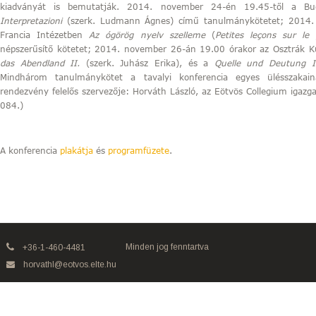
kiadványát is bemutatják. 2014. november 24-én 19.45-től a Bud
Interpretazioni
(szerk. Ludmann Ágnes) című tanulmánykötetet; 2014.
Francia Intézetben
Az ógörög nyelv szelleme
(
Petites leçons sur le
népszerűsítő kötetet; 2014. november 26-án 19.00 órakor az Osztrák 
das Abendland II.
(szerk. Juhász Erika), és a
Quelle und Deutung 
Mindhárom tanulmánykötet a tavalyi konferencia egyes ülésszakain
rendezvény felelős szervezője: Horváth László, az Eötvös Collegium igazg
084.)
A konferencia
plakátja
és
programfüzete
.
Minden jog fenntartva
+36-1-460-4481
horvathl@eotvos.elte.hu