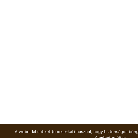
A weboldal sütiket (cookie-kat) használ, hogy biztonságos böng
élményt nyújtsa.