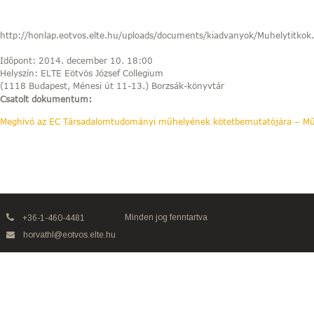
http://honlap.eotvos.elte.hu/uploads/documents/kiadvanyok/Muhelytitkok.
Időpont: 2014. december 10. 18:00
Helyszín: ELTE Eötvös József Collegium
(1118 Budapest, Ménesi út 11-13.) Borzsák-könyvtár
Csatolt dokumentum:
Meghívó az EC Társadalomtudományi műhelyének kötetbemutatójára – Műh
Minden jog fenntartva
+36-1-460-4481
horvathl@eotvos.elte.hu