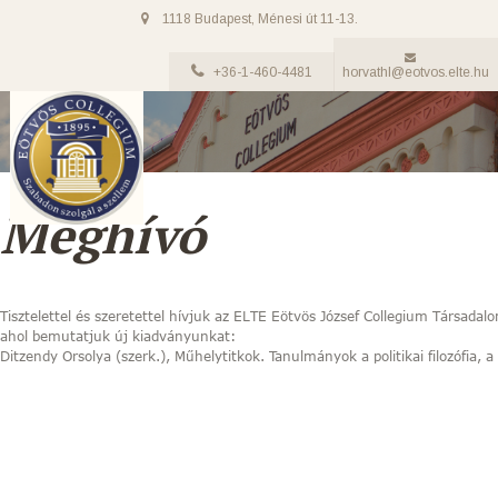
1118 Budapest, Ménesi út 11-13.
+36-1-460-4481
horvathl@eotvos.elte.hu
Meghívó
Tisztelettel és szeretettel hívjuk az ELTE Eötvös József Collegium Társa
ahol bemutatjuk új kiadványunkat:
Ditzendy Orsolya (szerk.), Műhelytitkok. Tanulmányok a politikai filozófia, a