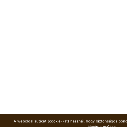
A weboldal sütiket (cookie-kat) használ, hogy biztonságos böng
élményt nyújtsa.