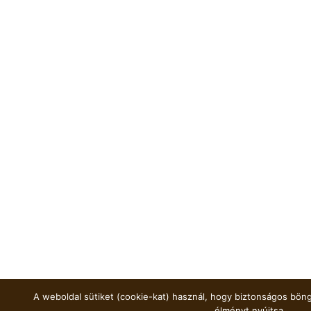
A weboldal sütiket (cookie-kat) használ, hogy biztonságos böng
élményt nyújtsa.