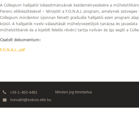
A Collegium hallgatói Választmányának kezdeményezésére a műhelytitkárok
Ferenc előkészítésével – létrejött a F.O.N.A.L program, amelynek szöveges
Collegium mindenkor újonnan felvett graduális hallgatói ezen program alap
közül. A hallgatók nyelv-választását műhelyvezetőjük tanácsa és javaslata 
műhelytitkárok és a kijelölt felelős révén) tartja nyilván és így segíti a Col
Csatolt dokumentum:
F.O.N.A.L..pdf
Minden jog fenntartva
+36-1-460-4481
horvathl@eotvos.elte.hu