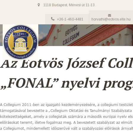
1118 Budapest, Ménesi út 11-13.
+36-1-460-4481
horvathl@eotvos.elte.hu
Az Eötvös József Col
„FONAL” nyelvi pro
A Collegium 2011-ben az igazgató kezdeményezésére, a collegiumi testület
támogatásával bevezette a „Collegium Oktatási és Tanulmányi Szabályzata 
kötelezettségeket, amely a collegisták számára a második európai nyelv els
előírásokat teremt, illetve fogalmaz meg. A bevezetett szabályzat az elmú
a Collegiumot, mindemellett időszerűvé vált a szabályozási előírások árnya