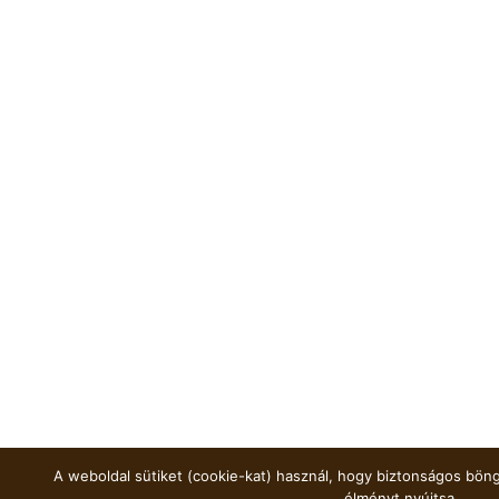
A weboldal sütiket (cookie-kat) használ, hogy biztonságos böng
élményt nyújtsa.