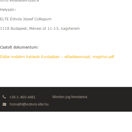
című előadássorozatra
Helyszín:
ELTE Eötvös József Collegium
1118 Budapest, Ménesi út 11-13, nagyterem
Csatolt dokumentum:
Itáliai irodalmi hatások Európában – előadássorozat, meghívó.pdf
Minden jog fenntartva
+36-1-460-4481
horvathl@eotvos.elte.hu