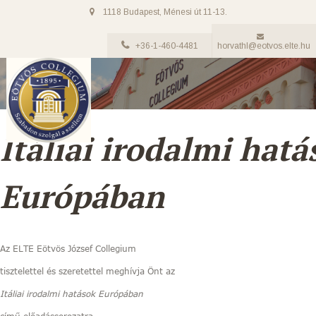
1118 Budapest, Ménesi út 11-13.
+36-1-460-4481
horvathl@eotvos.elte.hu
Itáliai irodalmi hatá
Európában
Az ELTE Eötvös József Collegium
tisztelettel és szeretettel meghívja Önt az
Itáliai irodalmi hatások Európában