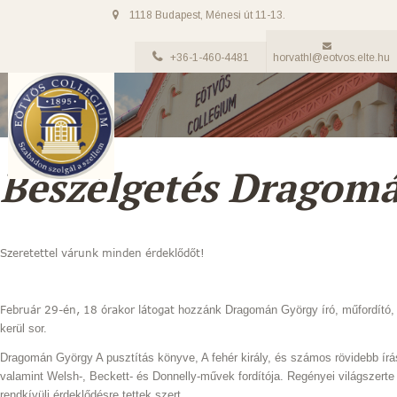
1118 Budapest, Ménesi út 11-13.
+36-1-460-4481
horvathl@eotvos.elte.hu
Beszélgetés Dragomá
Szeretettel várunk minden érdeklődőt!
Február 29-én, 18 órakor látogat
hozzánk Dragomán György író, műfordító, v
kerül sor.
Dragomán György A pusztítás könyve, A fehér király, és számos rövidebb írás 
valamint Welsh-, Beckett- és Donnelly-művek fordítója. Regényei világszerte
rendkívüli érdeklődésre tettek szert.