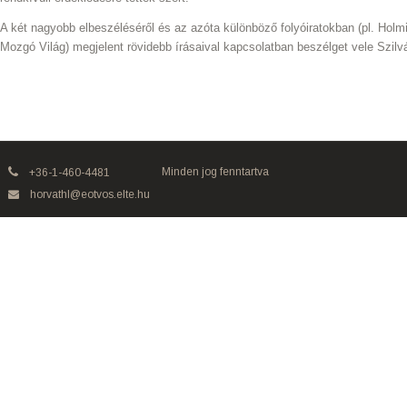
A két nagyobb elbeszéléséről és az azóta különböző folyóiratokban (pl. Holmi
Mozgó Világ) megjelent rövidebb írásaival kapcsolatban beszélget vele Szilvá
Minden jog fenntartva
+36-1-460-4481
horvathl@eotvos.elte.hu