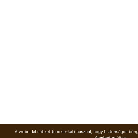
A weboldal sütiket (cookie-kat) használ, hogy biztonságos böng
élményt nyújtsa.