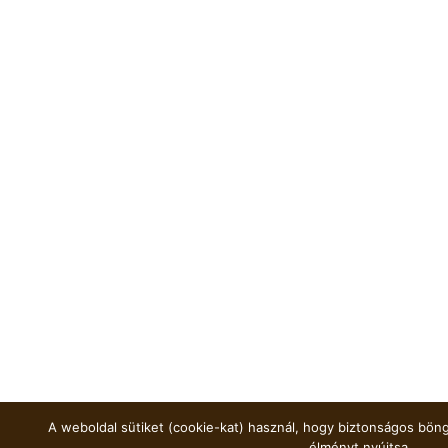
A weboldal sütiket (cookie-kat) használ, hogy biztonságos böng
élményt nyújtsa.