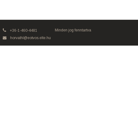
Minden jog fenntartva
+36-1-460-4481
horvathl@eotvos.elte.hu