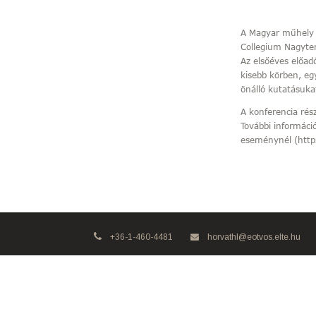
A Magyar műhely V
Collegium Nagyte
Az elsőéves előad
kisebb körben, eg
önálló kutatásuka
A konferencia rés
További információ
eseménynél (htt
+36-1-460-4481
horvathl@eotvos.elte.hu