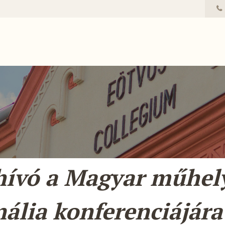
ívó a Magyar műhely
nália konferenciájára