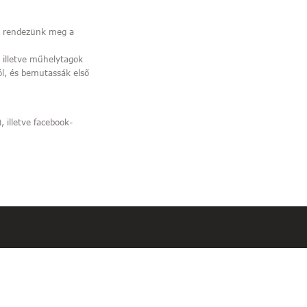
ól rendezünk meg a
, illetve műhelytagok
ól, és bemutassák első
 illetve facebook-