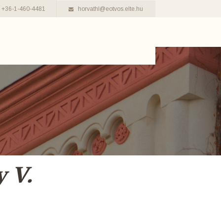
+36-1-460-4481
horvathl@eotvos.elte.hu
 V.