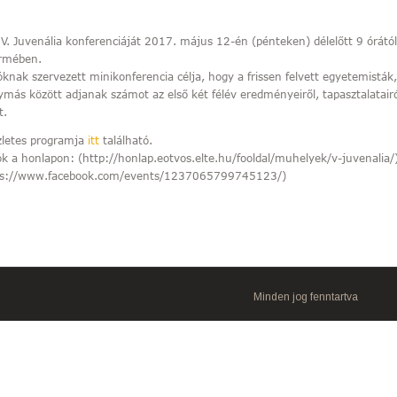
. Juvenália konferenciáját 2017. május 12-én (pénteken) délelőtt 9 órát
rmében.
óknak szervezett minikonferencia célja, hogy a frissen felvett egyetemisták
ymás között adjanak számot az első két félév eredményeiről, tapasztalatair
t.
zletes programja
itt
található.
k a honlapon: (http://honlap.eotvos.elte.hu/fooldal/muhelyek/v-juvenalia/),
ps://www.facebook.com/events/1237065799745123/)
Minden jog fenntartva