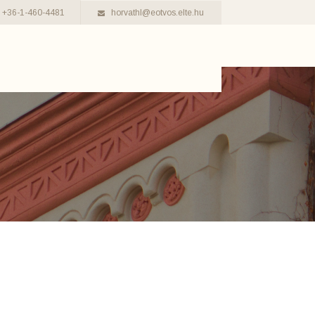
+36-1-460-4481
horvathl@eotvos.elte.hu