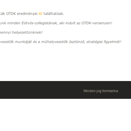
isták OTDK eredményei
itt
találhatóak.
nk minden Eötvös-collegistának, aki indult az OTDK-versenyen!
mennyi helyezettünknek!
ezetők munkáját és a műhelyvezetők ösztönző, stratégiai figyelmét!
Minden jog fenntartva