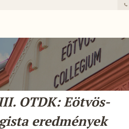
II. OTDK: Eötvös-
egista eredmények