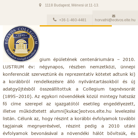
1118 Budapest, Ménesi út 11-13.
+36-1-460-4481
horvathl@eotvos.elte.hu
Az Eötvös Collegium épületének centenáriumára – 2010.
LUSTRUM év: négynapos, részben nemzetközi, ünnepi
konferenciát szerveztünk és reprezentatív kötetet adtunk ki)
a korábbról rendelkezésre álló nyilvántartásokból és új
adatgyűjtésből összeállítottuk a Collegium tagnévsorát
(1895–2010). Az egykori növendékek közül mintegy hatszáz
fő címe szerepel az igazgatótól esetileg engedélyezett,
illetve működtetett alumni[kukac]eotvos.elte.hu levelezési
listán. Célunk az, hogy részint a korábbi évfolyamok további
tagjainak megnyerésével, részint pedig a 2010 utáni
évfolyamok bevonásával a növendéki hálót bővítsük, és