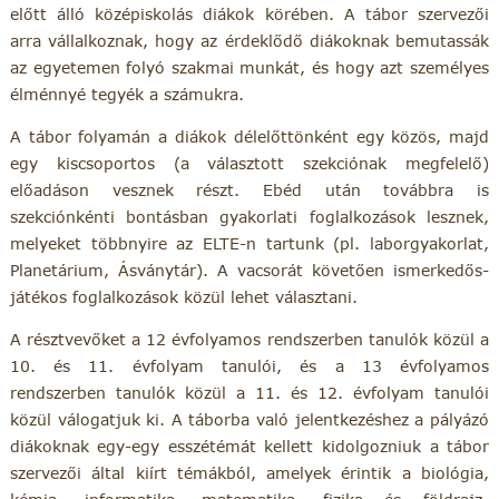
előtt álló középiskolás diákok körében. A tábor szervezői
arra vállalkoznak, hogy az érdeklődő diákoknak bemutassák
az egyetemen folyó szakmai munkát, és hogy azt személyes
élménnyé tegyék a számukra.
A tábor folyamán a diákok délelőttönként egy közös, majd
egy kiscsoportos (a választott szekciónak megfelelő)
előadáson vesznek részt. Ebéd után továbbra is
szekciónkénti bontásban gyakorlati foglalkozások lesznek,
melyeket többnyire az ELTE-n tartunk (pl. laborgyakorlat,
Planetárium, Ásványtár). A vacsorát követően ismerkedős-
játékos foglalkozások közül lehet választani.
A résztvevőket a 12 évfolyamos rendszerben tanulók közül a
10. és 11. évfolyam tanulói, és a 13 évfolyamos
rendszerben tanulók közül a 11. és 12. évfolyam tanulói
közül válogatjuk ki. A táborba való jelentkezéshez a pályázó
diákoknak egy-egy esszétémát kellett kidolgozniuk a tábor
szervezői által kiírt témákból, amelyek érintik a biológia,