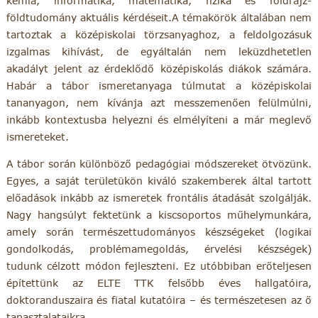
kémia, informatika, matematika, fizika és földrajz-
földtudomány aktuális kérdéseit.A témakörök általában nem
tartoztak a középiskolai törzsanyaghoz, a feldolgozásuk
izgalmas kihívást, de egyáltalán nem leküzdhetetlen
akadályt jelent az érdeklődő középiskolás diákok számára.
Habár a tábor ismeretanyaga túlmutat a középiskolai
tananyagon, nem kívánja azt messzemenően felülmúlni,
inkább kontextusba helyezni és elmélyíteni a már meglevő
ismereteket.
A tábor során különböző pedagógiai módszereket ötvözünk.
Egyes, a saját területükön kiváló szakemberek által tartott
előadások inkább az ismeretek frontális átadását szolgálják.
Nagy hangsúlyt fektetünk a kiscsoportos műhelymunkára,
amely során természettudományos készségeket (logikai
gondolkodás, problémamegoldás, érvelési készségek)
tudunk célzott módon fejleszteni. Ez utóbbiban erőteljesen
építettünk az ELTE TTK felsőbb éves hallgatóira,
doktoranduszaira és fiatal kutatóira – és természetesen az ő
tapasztalataikra.