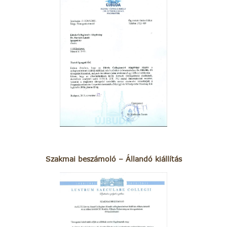
Szakmai beszámoló – Állandó kiállítás