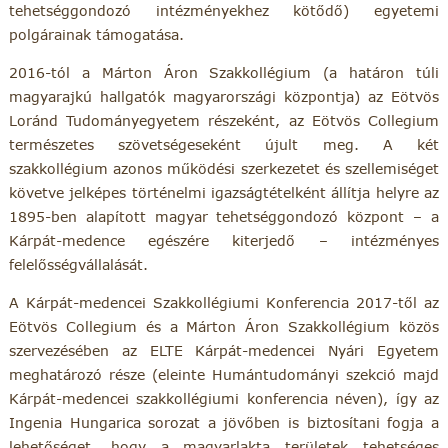
tehetséggondozó intézményekhez kötődő) egyetemi
polgárainak támogatása.
2016-tól a Márton Áron Szakkollégium (a határon túli
magyarajkú hallgatók magyarországi központja) az Eötvös
Loránd Tudományegyetem részeként, az Eötvös Collegium
természetes szövetségeseként újult meg. A két
szakkollégium azonos működési szerkezetet és szellemiséget
követve jelképes történelmi igazságtételként állítja helyre az
1895-ben alapított magyar tehetséggondozó központ – a
Kárpát-medence egészére kiterjedő – intézményes
felelősségvállalását.
A Kárpát-medencei Szakkollégiumi Konferencia 2017-től az
Eötvös Collegium és a Márton Áron Szakkollégium közös
szervezésében az ELTE Kárpát-medencei Nyári Egyetem
meghatározó része (eleinte Humántudományi szekció majd
Kárpát-medencei szakkollégiumi konferencia néven), így az
Ingenia Hungarica sorozat a jövőben is biztosítani fogja a
lehetőséget, hogy a magyarlakta területek tehetséges