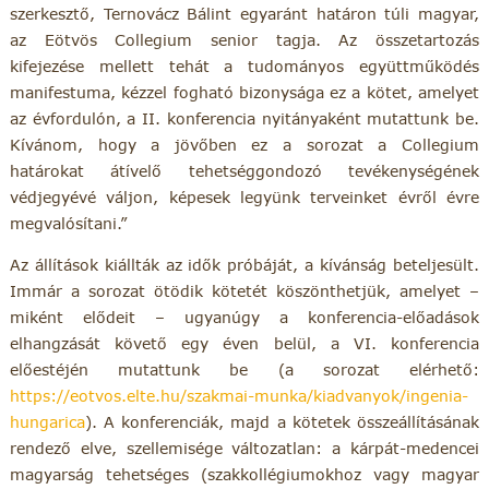
szerkesztő, Ternovácz Bálint egyaránt határon túli magyar,
az Eötvös Collegium senior tagja. Az összetartozás
kifejezése mellett tehát a tudományos együttműködés
manifestuma, kézzel fogható bizonysága ez a kötet, amelyet
az évfordulón, a II. konferencia nyitányaként mutattunk be.
Kívánom, hogy a jövőben ez a sorozat a Collegium
határokat átívelő tehetséggondozó tevékenységének
védjegyévé váljon, képesek legyünk terveinket évről évre
megvalósítani.”
Az állítások kiállták az idők próbáját, a kívánság beteljesült.
Immár a sorozat ötödik kötetét köszönthetjük, amelyet –
miként elődeit – ugyanúgy a konferencia-előadások
elhangzását követő egy éven belül, a VI. konferencia
előestéjén mutattunk be (a sorozat elérhető:
https://eotvos.elte.hu/szakmai-munka/kiadvanyok/ingenia-
hungarica
). A konferenciák, majd a kötetek összeállításának
rendező elve, szellemisége változatlan: a kárpát-medencei
magyarság tehetséges (szakkollégiumokhoz vagy magyar