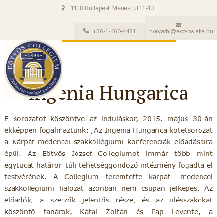
1118 Budapest, Ménesi út 11-13.
+36-1-460-4481
horvathl@eotvos.elte.hu
Ingenia Hungarica
E sorozatot köszöntve az induláskor, 2015. május 30-án
ekképpen fogalmaztunk: „Az Ingenia Hungarica kötetsorozat
a Kárpát-medencei szakkollégiumi konferenciák előadásaira
épül. Az Eötvös József Collegiumot immár több mint
egytucat határon túli tehetséggondozó intézmény fogadta el
testvérének. A Collegium teremtette kárpát -medencei
szakkollégiumi hálózat azonban nem csupán jelképes. Az
előadók, a szerzők jelentős része, és az ülésszakokat
köszöntő tanárok, Kátai Zoltán és Pap Levente, a