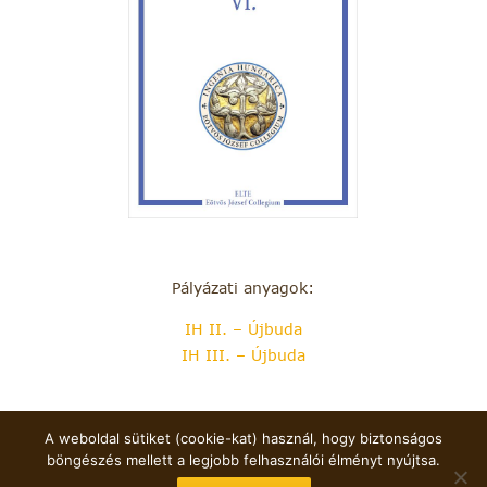
Pályázati anyagok:
IH II. – Újbuda
IH III. – Újbuda
A weboldal sütiket (cookie-kat) használ, hogy biztonságos
böngészés mellett a legjobb felhasználói élményt nyújtsa.