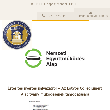
1118 Budapest, Ménesi út 11-13.
+36-1-460-4481
horvathl@eotvos.elte.hu
Értesítés nyertes pályázatról – Az Eötvös Collegiumért
Alapítvány működésének támogatására