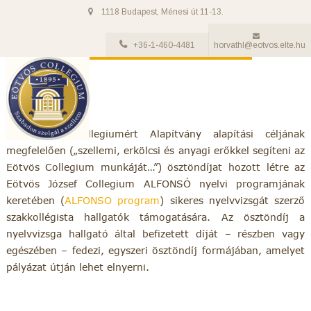
1118 Budapest, Ménesi út 11-13.
+36-1-460-4481
horvathl@eotvos.elte.hu
Az Eötvös Collegiumért Alapítvány alapítási céljának
megfelelően („szellemi, erkölcsi és anyagi erőkkel segíteni az
Eötvös Collegium munkáját…”) ösztöndíjat hozott létre az
Eötvös József Collegium ALFONSÓ nyelvi programjának
keretében (
ALFONSO program
) sikeres nyelvvizsgát szerző
szakkollégista hallgatók támogatására. Az ösztöndíj a
nyelvvizsga hallgató által befizetett díját – részben vagy
egészében – fedezi, egyszeri ösztöndíj formájában, amelyet
pályázat útján lehet elnyerni.