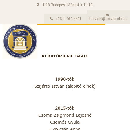
1118 Budapest, Ménesi út 11-13.
+36-1-460-4481
horvathl@eotvos.elte.hu
KURATÓRIUMI TAGOK
1990-től:
Szijártó István (alapító elnök)
2015-től:
Csoma Zsigmond Lajosné
Csomós Gyula
Gyivicsán Anna