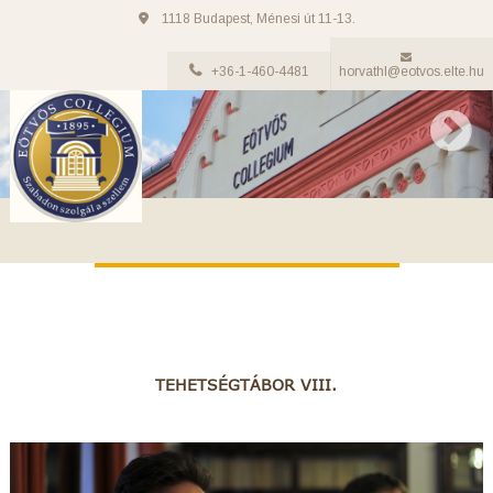
1118 Budapest, Ménesi út 11-13.
+36-1-460-4481
horvathl@eotvos.elte.hu
TEHETSÉGTÁBOR VIII.