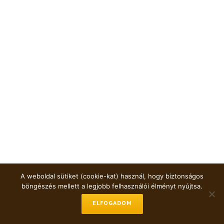
A weboldal sütiket (cookie-kat) használ, hogy biztonságos
böngészés mellett a legjobb felhasználói élményt nyújtsa.
ELFOGADOM