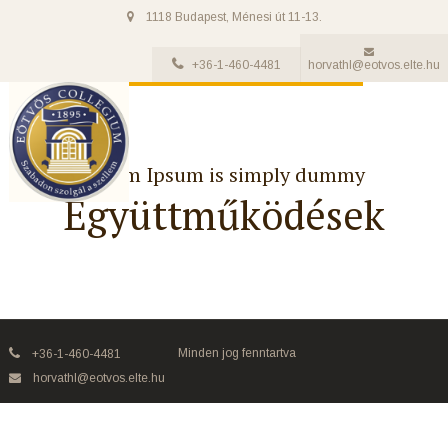
1118 Budapest, Ménesi út 11-13.
+36-1-460-4481
horvathl@eotvos.elte.hu
Lorem Ipsum is simply dummy
Együttműködések
Minden jog fenntartva
+36-1-460-4481
horvathl@eotvos.elte.hu