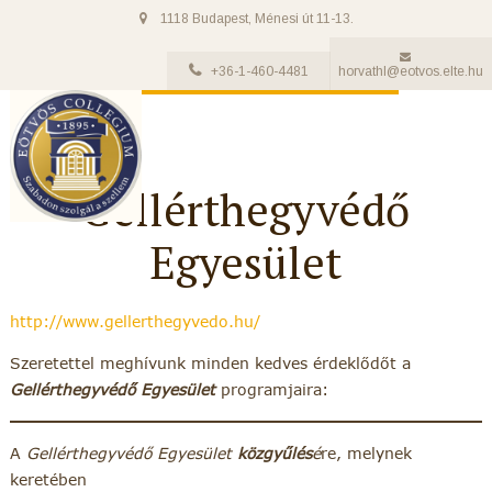
1118 Budapest, Ménesi út 11-13.
+36-1-460-4481
horvathl@eotvos.elte.hu
Gellérthegyvédő
Egyesület
http://www.gellerthegyvedo.hu/
Szeretettel meghívunk minden kedves érdeklődőt a
Gellérthegyvédő Egyesület
programjaira:
A
Gellérthegyvédő Egyesület
közgyűlés
é
re, melynek
keretében