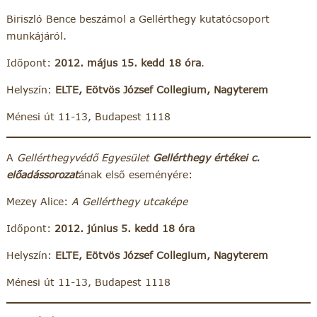
Biriszló Bence beszámol a Gellérthegy kutatócsoport
munkájáról.
Időpont:
2012.
május 15. kedd 18 óra
.
Helyszín:
ELTE,
Eötvös József Collegium, Nagyterem
Ménesi út 11-13, Budapest 1118
A
Gellérthegyvédő Egyesület
Gellérthegy értékei
c.
előadássorozat
ának első eseményére:
Mezey Alice:
A Gellérthegy utcaképe
Időpont:
2012. június 5. kedd 18 óra
Helyszín:
ELTE,
Eötvös József Collegium, Nagyterem
Ménesi út 11-13, Budapest 1118