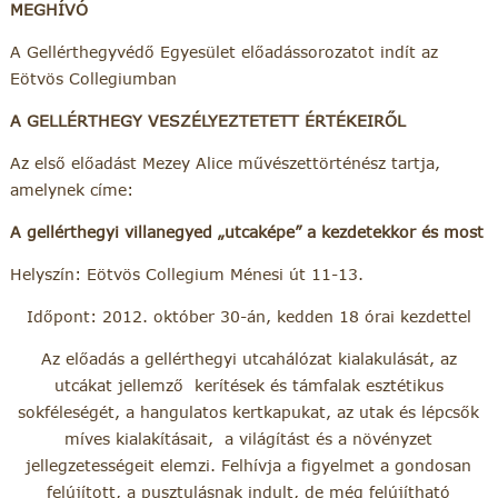
MEGHÍVÓ
A Gellérthegyvédő Egyesület előadássorozatot indít az
Eötvös Collegiumban
A GELLÉRTHEGY VESZÉLYEZTETETT ÉRTÉKEIRŐL
Az első előadást Mezey Alice művészettörténész tartja,
amelynek címe:
A gellérthegyi villanegyed „utcaképe” a kezdetekkor és most
Helyszín: Eötvös Collegium Ménesi út 11-13.
Időpont: 2012. október 30-án, kedden 18 órai kezdettel
Az előadás a gellérthegyi utcahálózat kialakulását, az
utcákat jellemző kerítések és támfalak esztétikus
sokféleségét, a hangulatos kertkapukat, az utak és lépcsők
míves kialakításait, a világítást és a növényzet
jellegzetességeit elemzi. Felhívja a figyelmet a gondosan
felújított, a pusztulásnak indult, de még felújítható