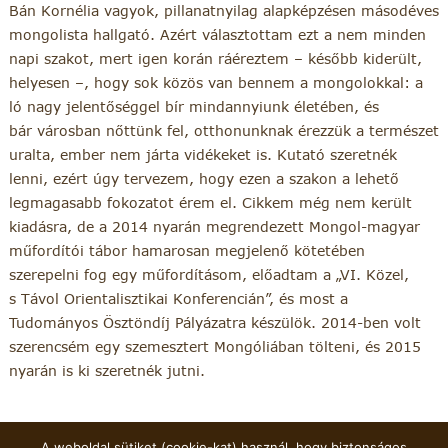
Bán Kornélia vagyok, pillanatnyilag alapképzésen másodéves
mongolista hallgató. Azért választottam ezt a nem minden
napi szakot, mert igen korán ráéreztem – később kiderült,
helyesen –, hogy sok közös van bennem a mongolokkal: a
ló nagy jelentőséggel bír mindannyiunk életében, és
bár városban nőttünk fel, otthonunknak érezzük a természet
uralta, ember nem járta vidékeket is. Kutató szeretnék
lenni, ezért úgy tervezem, hogy ezen a szakon a lehető
legmagasabb fokozatot érem el. Cikkem még nem került
kiadásra, de a 2014 nyarán megrendezett Mongol-magyar
műfordítói tábor hamarosan megjelenő kötetében
szerepelni fog egy műfordításom, előadtam a „VI. Közel,
s Távol Orientalisztikai Konferencián”, és most a
Tudományos Ösztöndíj Pályázatra készülök. 2014-ben volt
szerencsém egy szemesztert Mongóliában tölteni, és 2015
nyarán is ki szeretnék jutni.
A weboldal sütiket (cookie-kat) használ, hogy biztonságos