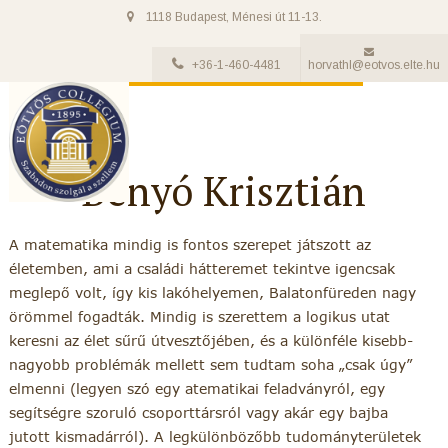
1118 Budapest, Ménesi út 11-13.
+36-1-460-4481
horvathl@eotvos.elte.hu
Benyó Krisztián
A matematika mindig is fontos szerepet játszott az
életemben, ami a családi hátteremet tekintve igencsak
meglepő volt, így kis lakóhelyemen, Balatonfüreden nagy
örömmel fogadták. Mindig is szerettem a logikus utat
keresni az élet sűrű útvesztőjében, és a különféle kisebb-
nagyobb problémák mellett sem tudtam soha „csak úgy”
elmenni (legyen szó egy atematikai feladványról, egy
segítségre szoruló csoporttársról vagy akár egy bajba
jutott kismadárról). A legkülönbözőbb tudományterületek