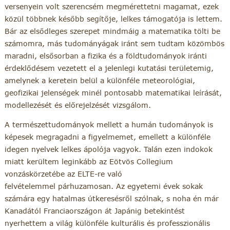
versenyein volt szerencsém megmérettetni magamat, ezek
közül többnek később segítője, lelkes támogatója is lettem.
Bár az elsődleges szerepet mindmáig a matematika tölti be
számomra, más tudományágak iránt sem tudtam közömbös
maradni, elsősorban a fizika és a földtudományok iránti
érdeklődésem vezetett el a jelenlegi kutatási területemig,
amelynek a keretein belül a különféle meteorológiai,
geofizikai jelenségek minél pontosabb matematikai leírását,
modellezését és előrejelzését vizsgálom.
A természettudományok mellett a humán tudományok is
képesek megragadni a figyelmemet, emellett a különféle
idegen nyelvek lelkes ápolója vagyok. Talán ezen indokok
miatt kerültem leginkább az Eötvös Collegium
vonzáskörzetébe az ELTE-re való
felvételemmel párhuzamosan. Az egyetemi évek sokak
számára egy hatalmas útkeresésről szólnak, s noha én már
Kanadától Franciaországon át Japánig betekintést
nyerhettem a világ különféle kulturális és professzionális