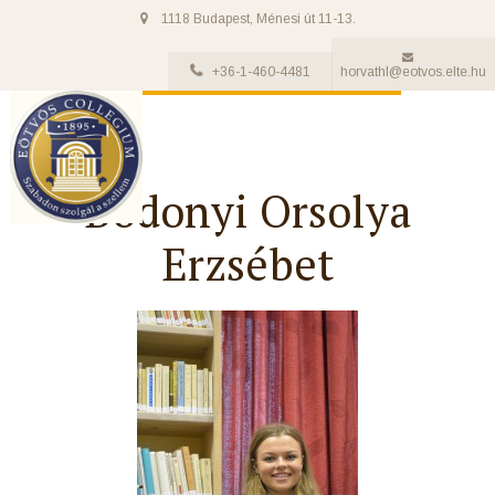
1118 Budapest, Ménesi út 11-13.
+36-1-460-4481
horvathl@eotvos.elte.hu
Bodonyi Orsolya
Erzsébet