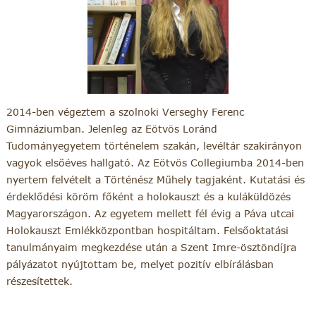
2014-ben végeztem a szolnoki Verseghy Ferenc
Gimnáziumban. Jelenleg az Eötvös Loránd
Tudományegyetem történelem szakán, levéltár szakirányon
vagyok elsőéves hallgató. Az Eötvös Collegiumba 2014-ben
nyertem felvételt a Történész Műhely tagjaként. Kutatási és
érdeklődési köröm főként a holokauszt és a kuláküldözés
Magyarországon. Az egyetem mellett fél évig a Páva utcai
Holokauszt Emlékközpontban hospitáltam. Felsőoktatási
tanulmányaim megkezdése után a Szent Imre-ösztöndíjra
pályázatot nyújtottam be, melyet pozitív elbírálásban
részesítettek.