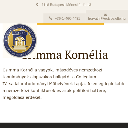
1118 Budapest, Ménesi út 11-13.
+36-1-460-4481
horvathl@eotvos.elte.hu
Csimma Kornélia
Csimma Kornélia vagyok, másodéves nemzetközi
tanulmányok alapszakos hallgató, a Collegium
Társadalomtudományi Műhelyének tagja. Jelenleg leginkább
a nemzetközi konfliktusok és azok politikai háttere,
megoldása érdekel.