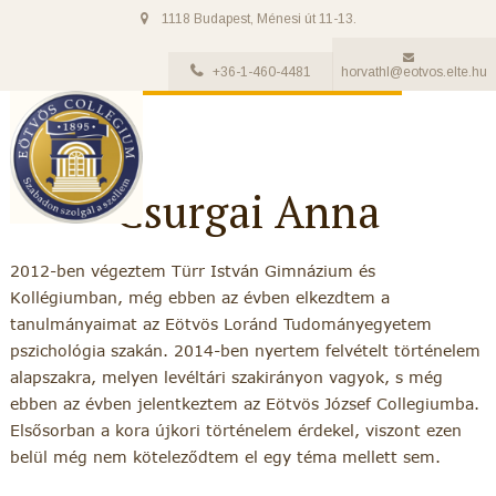
1118 Budapest, Ménesi út 11-13.
+36-1-460-4481
horvathl@eotvos.elte.hu
Csurgai Anna
2012-ben végeztem Türr István Gimnázium és
Kollégiumban, még ebben az évben elkezdtem a
tanulmányaimat az Eötvös Loránd Tudományegyetem
pszichológia szakán. 2014-ben nyertem felvételt történelem
alapszakra, melyen levéltári szakirányon vagyok, s még
ebben az évben jelentkeztem az Eötvös József Collegiumba.
Elsősorban a kora újkori történelem érdekel, viszont ezen
belül még nem köteleződtem el egy téma mellett sem.