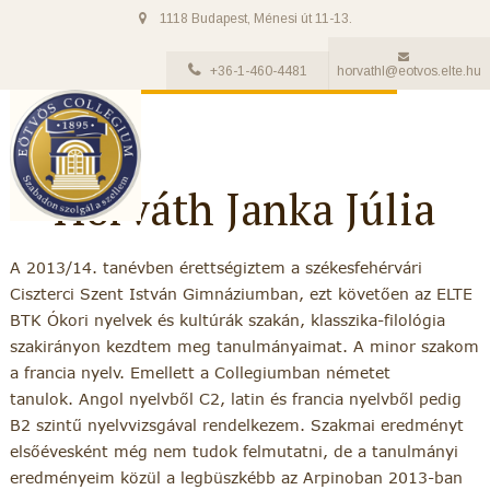
1118 Budapest, Ménesi út 11-13.
+36-1-460-4481
horvathl@eotvos.elte.hu
Horváth Janka Júlia
A 2013/14. tanévben érettségiztem a székesfehérvári
Ciszterci Szent István Gimnáziumban, ezt követően az ELTE
BTK Ókori nyelvek és kultúrák szakán, klasszika-filológia
szakirányon kezdtem meg tanulmányaimat. A minor szakom
a francia nyelv. Emellett a Collegiumban németet
tanulok. Angol nyelvből C2, latin és francia nyelvből pedig
B2 szintű nyelvvizsgával rendelkezem. Szakmai eredményt
elsőévesként még nem tudok felmutatni, de a tanulmányi
eredményeim közül a legbüszkébb az Arpinoban 2013-ban