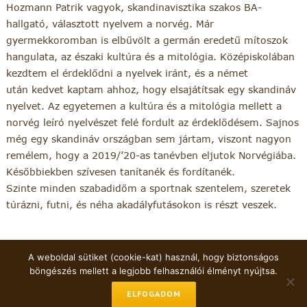
Hozmann Patrik vagyok, skandinavisztika szakos BA-
hallgató, választott nyelvem a norvég. Már
gyermekkoromban is elbűvölt a germán eredetű mítoszok
hangulata, az északi kultúra és a mitológia. Középiskolában
kezdtem el érdeklődni a nyelvek iránt, és a német
után kedvet kaptam ahhoz, hogy elsajátítsak egy skandináv
nyelvet. Az egyetemen a kultúra és a mitológia mellett a
norvég leíró nyelvészet felé fordult az érdeklődésem. Sajnos
még egy skandináv országban sem jártam, viszont nagyon
remélem, hogy a 2019/’20-as tanévben eljutok Norvégiába.
Későbbiekben szívesen tanítanék és fordítanék.
Szinte minden szabadidőm a sportnak szentelem, szeretek
túrázni, futni, és néha akadályfutásokon is részt veszek.
A weboldal sütiket (cookie-kat) használ, hogy biztonságos
böngészés mellett a legjobb felhasználói élményt nyújtsa.
Minden jog fenntartva
+36-1-460-4481
ELFOGADOM
horvathl@eotvos.elte.hu