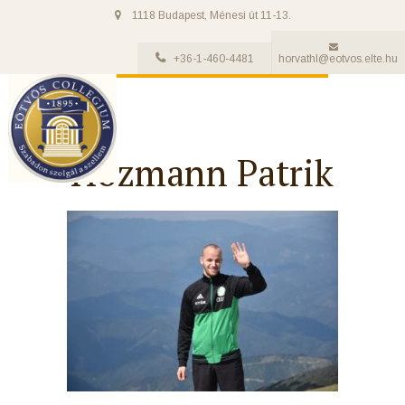
1118 Budapest, Ménesi út 11-13.
+36-1-460-4481
horvathl@eotvos.elte.hu
Hozmann Patrik