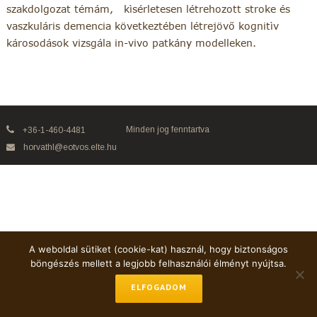
szakdolgozat témám, kìsérletesen létrehozott stroke és
vaszkuláris demencia következtében létrejövő kognitìv
károsodások vizsgála in-vivo patkány modelleken.
Minden jog fenntartva
+36-1-460-4481
horvathl@eotvos.elte.hu
A weboldal sütiket (cookie-kat) használ, hogy biztonságos
böngészés mellett a legjobb felhasználói élményt nyújtsa.
ELFOGADOM