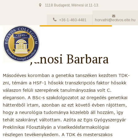
1118 Budapest, Ménesi út 11-13.
+36-1-460-4481
horvathl@eotvos.elte.hu
Jánosi Barbara
Másodéves koromban a genetika tanszéken kezdtem TDK-
zni, témám a HSF-1 hősokk transzkripciós faktor hősokk
válaszon felüli szerepének tanulmányozása volt C.
eleganson. A BSc-s szakdolgozatot az öregedés genetikai
hátteréből ìrtam, azonban az ezt követő évben rájöttem,
hogy a neurológia tudománya közelebb áll hozzám, ìgy
tehát szakirányt váltottam. Azóta az Egis Gyógyszergyár
Preklinikai Főosztályán a Viselkedésfarmakológiai
részlegen tevékenykedem. A TDK és mesterszakos