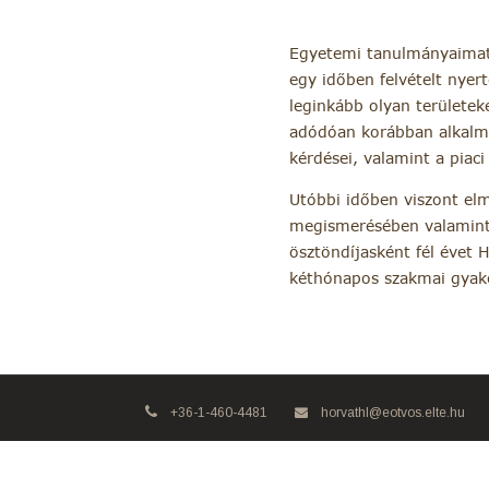
Egyetemi tanulmányaimat
egy időben felvételt ny
leginkább olyan területek
adódóan korábban alkalma
kérdései, valamint a piaci
Utóbbi időben viszont elm
megismerésében valamint 
ösztöndíjasként fél évet 
kéthónapos szakmai gyako
+36-1-460-4481
horvathl@eotvos.elte.hu