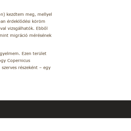
on) kezdtem meg, mellyel
óan érdeklődési köröm
val vizsgálhatók. Ebből
ymint migráció mérésének
figyelmem. Ezen terület
ogy Copernicus
 szerves részeként – egy