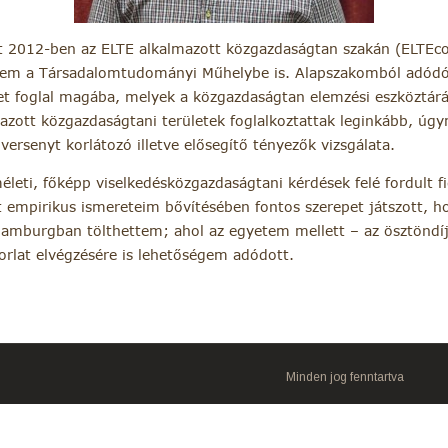
 2012-ben az ELTE alkalmazott közgazdaságtan szakán (ELTEc
ertem a Társadalomtudományi Műhelybe is. Alapszakomból adód
et foglal magába, melyek a közgazdaságtan elemzési eszköztárá
zott közgazdaságtani területek foglalkoztattak leginkább, úg
 versenyt korlátozó illetve elősegítő tényezők vizsgálata.
életi, főképp viselkedésközgazdaságtani kérdések felé fordult 
empirikus ismereteim bővítésében fontos szerepet játszott, h
Hamburgban tölthettem; ahol az egyetem mellett – az ösztöndíj
rlat elvégzésére is lehetőségem adódott.
Minden jog fenntartva