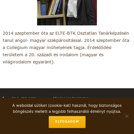
2014 szeptember óta az ELTE-BTK Osztatlan Tanárképzésén
tanul angol- magyar szakpárosítással. 2014 szeptember óta
a Collegium magyar műhelyének tagja. Érdeklődési
területem a 20. századi és irodalom (magyar és
világirodalom egyaránt).
Minden jog fenntartva
+36-1-460-4481
A weboldal sütiket (cookie-kat) használ, hogy biztonságos
horvathl@eotvos.elte.hu
böngészés mellett a legjobb felhasználói élményt nyújtsa.
ELFOGADOM