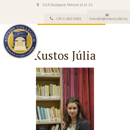
1118 Budapest, Ménesi út 11-13.
+36-1-460-4481
horvathl@eotvos.elte.hu
Kustos Júlia