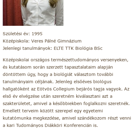
Születési év: 1995
Középiskola: Veres Pálné Gimnázium
Jelenlegi tanulmányok: ELTE TTK Biológia BSc
Középiskolai országos természettudományos versenyeken,
és kutatásom során szerzett tapasztalataim alapján
döntöttem úgy, hogy a biológiát választom további
tanulmányaim céljának. Jelenleg elsőéves biológus
hallgatóként az Eötvös Collegium bejárós tagja vagyok. Az
első év elvégzése után szeretném kiválasztani azt a
szakterületet, amivel a későbbiekben foglalkozni szeretnék.
Emellett terveim között szerepel egy egyetemi
kutatómunka megkezdése, amivel szándékozom részt venni
a kari Tudományos Diákköri Konferencián is.