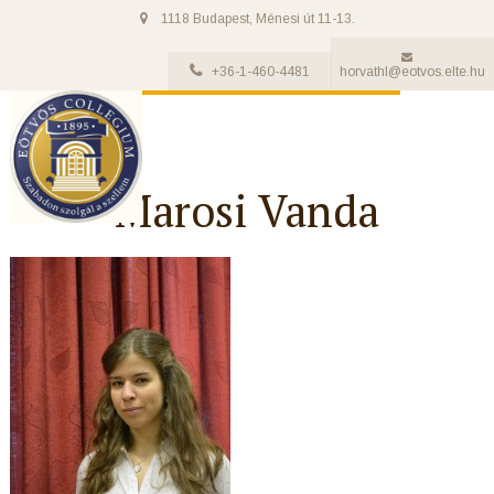
1118 Budapest, Ménesi út 11-13.
+36-1-460-4481
horvathl@eotvos.elte.hu
Marosi Vanda