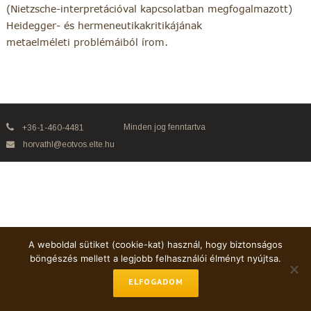
(Nietzsche-interpretációval kapcsolatban megfogalmazott)
Heidegger- és hermeneutikakritikájának
metaelméleti problémáiból írom.
Minden jog fenntartva
+36-1-460-4481
horvathl@eotvos.elte.hu
A weboldal sütiket (cookie-kat) használ, hogy biztonságos
böngészés mellett a legjobb felhasználói élményt nyújtsa.
ELFOGADOM