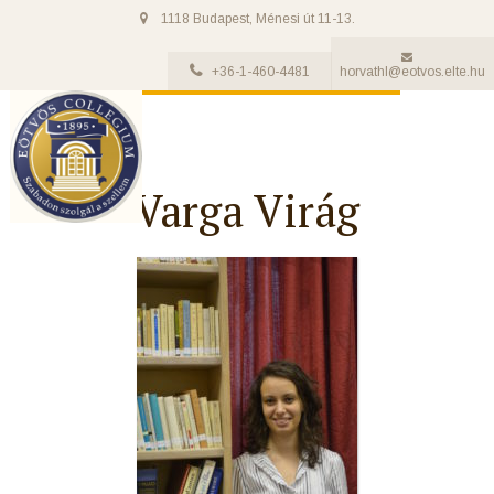
1118 Budapest, Ménesi út 11-13.
+36-1-460-4481
horvathl@eotvos.elte.hu
Varga Virág