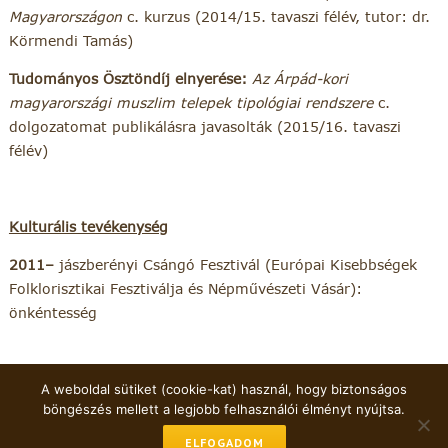
Magyarországon
c. kurzus (2014/15. tavaszi félév, tutor: dr.
Körmendi Tamás)
Tudományos Ösztöndíj elnyerése:
Az Árpád-kori
magyarországi muszlim telepek tipológiai rendszere
c.
dolgozatomat publikálásra javasolták (2015/16. tavaszi
félév)
Kulturális tevékenység
2011–
jászberényi Csángó Fesztivál (Európai Kisebbségek
Folklorisztikai Fesztiválja és Népművészeti Vásár):
önkéntesség
A weboldal sütiket (cookie-kat) használ, hogy biztonságos
böngészés mellett a legjobb felhasználói élményt nyújtsa.
Minden jog fenntartva
+36-1-460-4481
ELFOGADOM