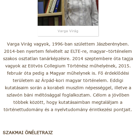
Varga Virág
Varga Virág vagyok, 1996-ban születtem Jászberényben.
2014-ben nyertem felvételt az ELTE-re, magyar–történelem
szakos osztatlan tanárképzésre. 2014 szeptembere óta tagja
vagyok az Eötvös Collegium Történész műhelyének, 2015.
február óta pedig a Magyar műhelynek is. Fő érdeklődési
területem az Árpád-kori magyar történelem. Eddigi
kutatásaim során a korabeli muszlim népességgel, illetve a
szlavón báni méltósággal foglalkoztam. Célom a jövőben
többek között, hogy kutatásaimban megtaláljam a
történettudomány és a nyelvtudomány érintkezési pontjait.
SZAKMAI ÖNÉLETRAJZ