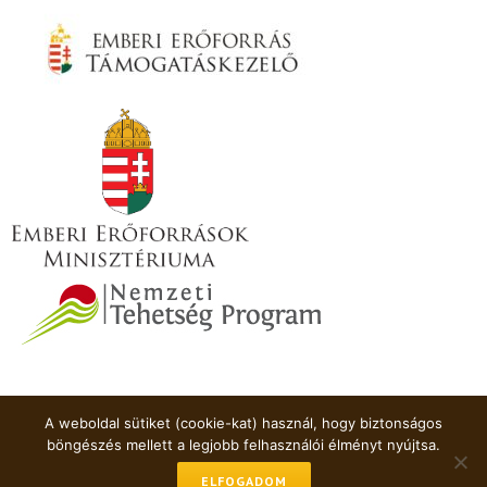
A weboldal sütiket (cookie-kat) használ, hogy biztonságos
böngészés mellett a legjobb felhasználói élményt nyújtsa.
Minden jog fenntartva
+36-1-460-4481
ELFOGADOM