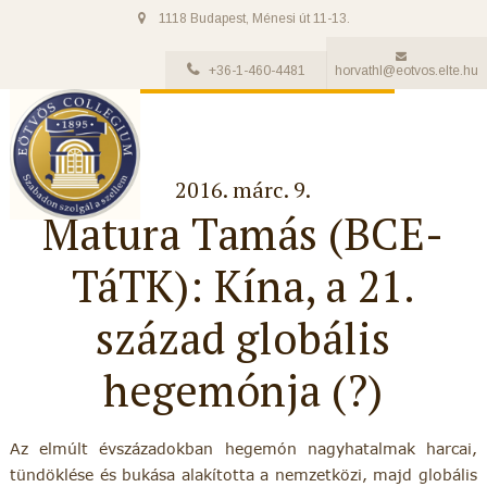
1118 Budapest, Ménesi út 11-13.
+36-1-460-4481
horvathl@eotvos.elte.hu
2016. márc. 9.
Matura Tamás (BCE-
TáTK): Kína, a 21.
század globális
hegemónja (?)
Az elmúlt évszázadokban hegemón nagyhatalmak harcai,
tündöklése és bukása alakította a nemzetközi, majd globális