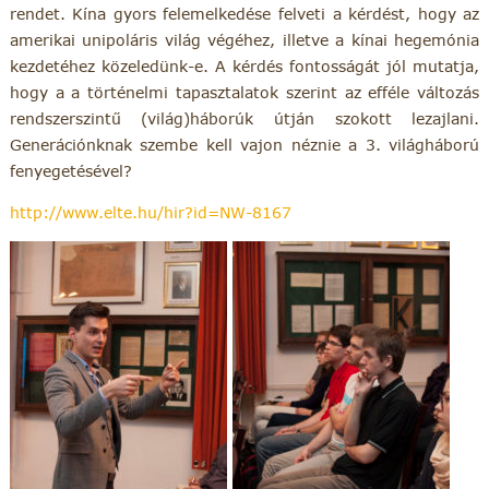
rendet. Kína gyors felemelkedése felveti a kérdést, hogy az
amerikai unipoláris világ végéhez, illetve a kínai hegemónia
kezdetéhez közeledünk-e. A kérdés fontosságát jól mutatja,
hogy a a történelmi tapasztalatok szerint az efféle változás
rendszerszintű (világ)háborúk útján szokott lezajlani.
Generációnknak szembe kell vajon néznie a 3. világháború
fenyegetésével?
http://www.elte.hu/hir?id=NW-8167