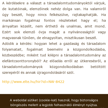
A kérdésekre a választ a társadalomtudományoktól várjuk,
de kutatóinak, elemzőinek nehéz dolga van. Ha valamiről
úgy beszél, hogy nincs felkészülve, rajtakaphatják. Ha
markánsan fogalmaz fontos részleteket hagy el; ha
árnyaltan közelít, nem érthető és unalmas, amit mond.
Ezért sok elemző óvja magát a nyilvánosságtól vagy
magvasnak tűnően, de elnagyoltan, misztikusan beszél.
Adódik a kérdés: hogyan lehet a gazdaság és társadalom
folyamatait, fogalmait beemelni a közgondolkodásba,
közbeszédbe; miként tud kilépni a társadalomtudomány az
elefántcsonttoronyból? Az előadás erről az útkeresésről, a
társadalomtudományok közgondolkodásban betöltött
szerepéről és annak újragondolásáról szól.
http://www.elte.hu/hir?id=NW-8422
A weboldal sütiket (cookie-kat) használ, hogy biztonságos
böngészés mellett a legjobb felhasználói élményt nyújtsa.