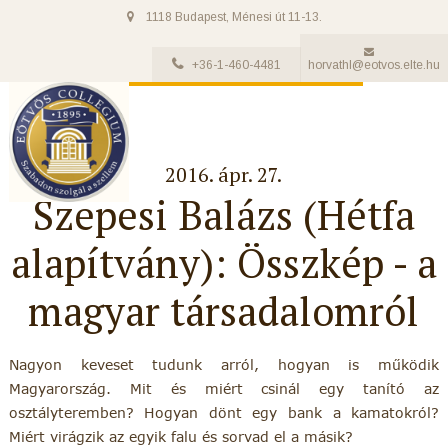
1118 Budapest, Ménesi út 11-13.
+36-1-460-4481
horvathl@eotvos.elte.hu
2016. ápr. 27.
Szepesi Balázs (Hétfa
alapítvány): Összkép - a
magyar társadalomról
Nagyon keveset tudunk arról, hogyan is működik
Magyarország. Mit és miért csinál egy tanító az
osztályteremben? Hogyan dönt egy bank a kamatokról?
Miért virágzik az egyik falu és sorvad el a másik?