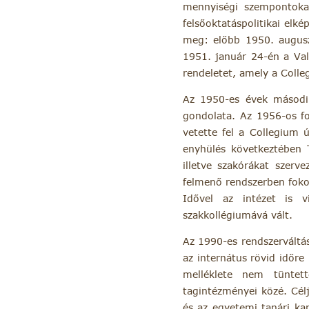
mennyiségi szempontokat
felsőoktatáspolitikai el
meg: előbb 1950. auguszt
1951. január 24-én a Val
rendeletet, amely a Colle
Az 1950-es évek második
gondolata. Az 1956-os f
vetette fel a Collegium 
enyhülés következtében 
illetve szakórákat szer
felmenő rendszerben fokoz
Idővel az intézet is 
szakkollégiumává vált.
Az 1990-es rendszerváltás
az internátus rövid időr
melléklete nem tüntett
tagintézményei közé. Cél
és az egyetemi tanári ka