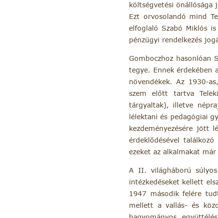
költségvetési önállósága
Ezt orvosolandó mind Tel
elfoglaló Szabó Miklós is
pénzügyi rendelkezés jogá
Gomboczhoz hasonlóan Sza
tegye. Ennek érdekében a 
növendékek. Az 1930-as, 
szem előtt tartva Teleki
tárgyaltak), illetve nép
lélektani és pedagógiai g
kezdeményezésére jött l
érdeklődésével találkozó
ezeket az alkalmakat már
A II. világháború súlyos
intézkedéseket kellett els
1947 második felére tudt
mellett a vallás- és köz
hagyományos együttélési