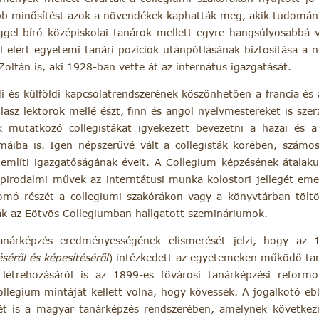
jobb minősítést azok a növendékek kaphatták meg, akik tudomány
el bíró középiskolai tanárok mellett egyre hangsúlyosabbá v
al elért egyetemi tanári pozíciók utánpótlásának biztosítása a 
ltán is, aki 1928-ban vette át az internátus igazgatását.
i és külföldi kapcsolatrendszerének köszönhetően a francia és 
sz lektorok mellé észt, finn és angol nyelvmestereket is szer
k mutatkozó collegistákat igyekezett bevezetni a hazai és
máiba is. Igen népszerűvé vált a collegisták körében, számo
 említi igazgatóságának éveit. A Collegium képzésének átalakul
pirodalmi művek az interntátusi munka kolostori jellegét eme
omó részét a collegiumi szakórákon vagy a könyvtárban töltö
ták az Eötvös Collegiumban hallgatott szemináriumok.
anárképzés eredményességének elismerését jelzi, hogy az 
séről és képesítéséről
) intézkedett az egyetemeken működő tan
 létrehozásáról is az 1899-es fővárosi tanárképzési reformo
llegium mintáját kellett volna, hogy kövessék. A jogalkotó eb
ét is a magyar tanárképzés rendszerében, amelynek követke