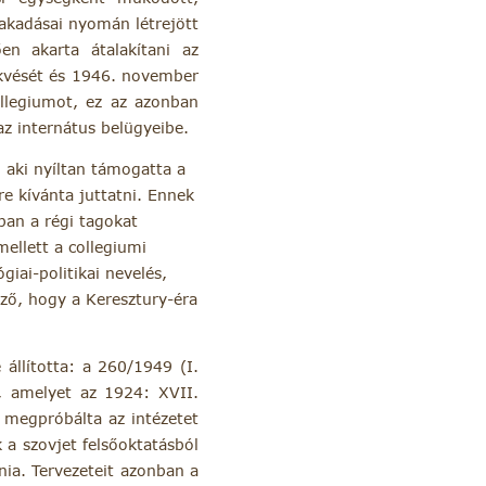
nakadásai nyomán létrejött
n akarta átalakítani az
rekvését és 1946. november
ollegiumot, ez az azonban
az internátus belügyeibe.
, aki nyíltan támogatta a
sre kívánta juttatni. Ennek
ban a régi tagokat
mellett a collegiumi
giai-politikai nevelés,
mző, hogy a Keresztury-éra
 állította: a 260/1949 (I.
t, amelyet az 1924: XVII.
s megpróbálta az intézetet
 a szovjet felsőoktatásból
nia. Tervezeteit azonban a