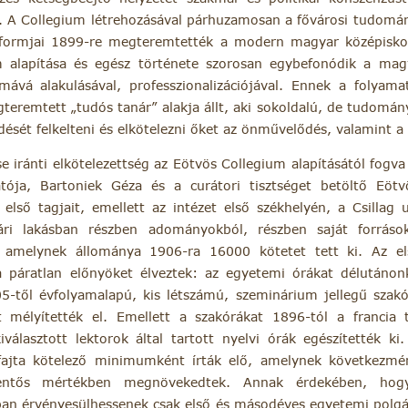
n. A Collegium létrehozásával párhuzamosan a fővárosi tudom
eformjai 1899-re megteremtették a modern magyar középiskola
m alapítása és egész története szorosan egybefonódik a mag
mává alakulásával, professzionalizációjával. Ennek a folyam
eremtett „tudós tanár” alakja állt, aki sokoldalú, de tudomány
dését felkelteni és elkötelezni őket az önművelődés, valamint 
e iránti elkötelezettség az Eötvös Collegium alapításától fogva 
tója, Bartoniek Géza és a curátori tisztséget betöltő Eö
 első tagjait, emellett az intézet első székhelyén, a Csillag 
gári lakásban részben adományokból, részben saját forráso
e, amelynek állománya 1906-ra 16000 kötetet tett ki. Az e
va páratlan előnyöket élveztek: az egyetemi órákat délutáno
-től évfolyamalapú, kis létszámú, szeminárium jellegű szak
mélyítették el. Emellett a szakórákat 1896-tól a francia t
kiválasztott lektorok által tartott nyelvi órák egészítették k
yfajta kötelező minimumként írták elő, amelynek következmé
lentős mértékben megnövekedtek. Annak érdekében, hogy
ban érvényesülhessenek csak első és másodéves egyetemi polgá