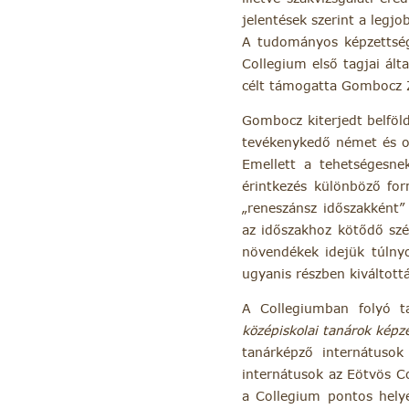
jelentések szerint a leg
A tudományos képzettségg
Collegium első tagjai ált
célt támogatta Gombocz Zo
Gombocz kiterjedt belföld
tevékenykedő német és ola
Emellett a tehetségesne
érintkezés különböző for
„reneszánsz időszakként”
az időszakhoz kötődő szé
növendékek idejük túlny
ugyanis részben kiváltot
A Collegiumban folyó t
középiskolai tanárok képzé
tanárképző internátusok
internátusok az Eötvös Co
a Collegium pontos hely