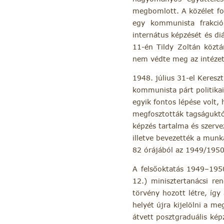
megbomlott. A közélet fok
egy kommunista frakció
internátus képzését és di
11-én Tildy Zoltán köztá
nem védte meg az intézete
1948. július 31-el Kereszt
kommunista párt politikai 
egyik fontos lépése volt,
megfosztották tagságuktól
képzés tartalma és szervez
illetve bevezették a munk
82 órájából az 1949/1950
A felsőoktatás 1949–1950-
12.) minisztertanácsi re
törvény hozott létre, így
helyét újra kijelölni a m
átvett posztgraduális kép