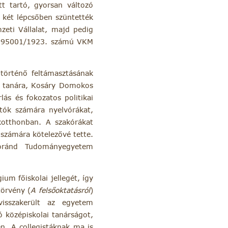
t tartó, gyorsan változó
 két lépcsőben szüntették
zeti Vállalat, majd pedig
e a 95001/1923. számú VKM
történő feltámasztásának
s tanára, Kosáry Domokos
ás és fokozatos politikai
tók számára nyelvórákat,
kotthonban. A szakórákat
 számára kötelezővé tette.
Loránd Tudományegyetem
um főiskolai jellegét, így
törvény (
A felsőoktatásról
)
visszakerült az egyetem
 középiskolai tanárságot,
n. A collegistáknak ma is