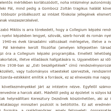
 jelentős mértékben korlátozódott, noha intézményi autonómiá
eki Pál, mind pedig a Gombocz Zoltán tragikus halálát köve
 többször próbálkozott az intézet főiskolai jellegének elismerte
nak visszaszerzésével.
bó Miklós is arra törekedett, hogy a Collegium képzési rend
nyelvi képzésben lengyel, szlovák, szerb-horvát és román nyel
1940-es évek társadalmi változásait mérlegelve, illetve a 
 Pál kérésére került filozófiai (amelyen kifejezetten társad
rajzi óra a Collegium képzési programjába. Emellett lehetőség
yakorlatok, illetve előadások hallgatására is. Ugyanebben az i
étre 1938-ban az „Esti beszélgetések” című rendezvénysoroz
 közéleti, vagy tudományos vitaesteket szerveztek, rendszeri
 Szerda-estékként említik a források, ez az elnevezés mai napi
 következményekkel járt az intézetre nézve. Egyfelől számos
zenvednie a harcok alatt. Másfelől pedig az épületet is súlyos 
ak helyreállítani Keresztury Dezsőnek köszönhetően, aki az in
oktatásügyi miniszteri pozíciót is betöltötte. Ez azt eredmén
 formája, a családrendszer, amely felügyeleti, önigazgat