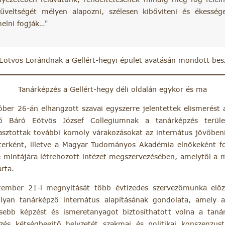
veltségét mélyen alapozni, szélesen kibőviteni és ékessége
elni fogják…
 Eötvös Lorándnak a Gellért-hegyi épület avatásán mondott bes
Tanárképzés a Gellért-hegy déli oldalán egykor és ma
ber 26-án elhangzott szavai egyszerre jelentettek elismerést
 Báró Eötvös József Collegiumnak a tanárképzés terüle
asztottak további komoly várakozásokat az internátus jövőbeni 
terként, illetve a Magyar Tudományos Akadémia elnökeként fo
 mintájára létrehozott intézet megszervezésében, amelytől a 
rta.
tember 21-i megnyitását több évtizedes szervezőmunka elő
lyan tanárképző internátus alapításának gondolata, amely
esebb képzést és ismeretanyagot biztosíthatott volna a taná
zés kétségbeejtő helyzetét szakmai és politikai konszenzust