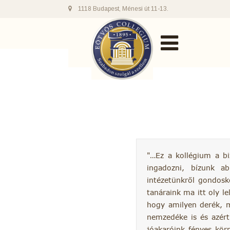
1118 Budapest, Ménesi út 11-13.
…Ez a kollégium a bi
ingadozni, bízunk a
intézetünkről gondosk
tanáraink ma itt oly l
hogy amilyen derék, 
nemzedéke is és azért
jóakaróink fényes kör