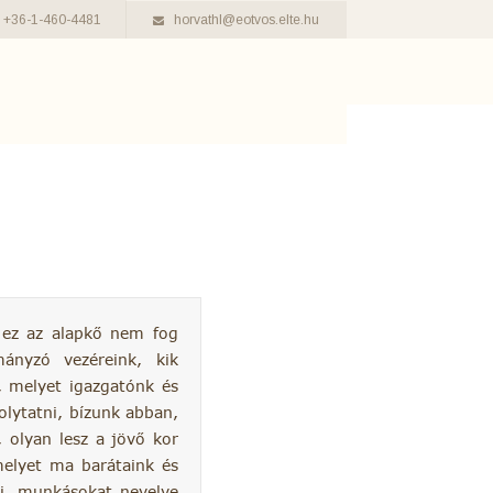
+36-1-460-4481
horvathl@eotvos.elte.hu
 ez az alapkő nem fog
ányzó vezéreink, kik
, melyet igazgatónk és
olytatni, bízunk abban,
olyan lesz a jövő kor
melyet ma barátaink és
ni, munkásokat nevelve