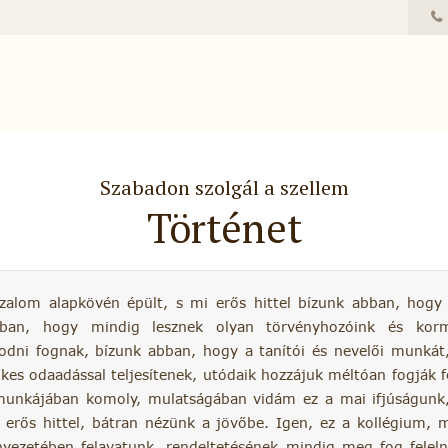
Szabadon szolgál a szellem
Történet
zalom alapkövén épült, s mi erős hittel bízunk abban, hogy
bban, hogy mindig lesznek olyan törvényhozóink és korm
odni fognak, bízunk abban, hogy a tanítói és nevelői munkát
elkes odaadással teljesítenek, utódaik hozzájuk méltóan fogják f
munkájában komoly, mulatságában vidám ez a mai ifjúságunk, 
 erős hittel, bátran nézünk a jövőbe. Igen, ez a kollégium, 
nyezetében felavatunk, rendeltetésének mindig meg fog felel