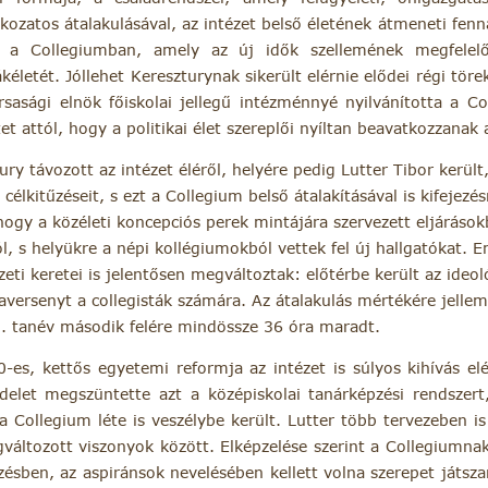
ozatos átalakulásával, az intézet belső életének átmeneti fen
 a Collegiumban, amely az új idők szellemének megfelelőe
ákéletét. Jóllehet Kereszturynak sikerült elérnie elődei régi tö
rsasági elnök főiskolai jellegű intézménnyé nyilvánította a C
t attól, hogy a politikai élet szereplői nyíltan beavatkozzanak 
ury távozott az intézet éléről, helyére pedig Lutter Tibor került
célkitűzéseit, s ezt a Collegium belső átalakításával is kifejezé
 hogy a közéleti koncepciós perek mintájára szervezett eljárások
, s helyükre a népi kollégiumokból vettek fel új hallgatókat. E
eti keretei is jelentősen megváltoztak: előtérbe került az ideoló
aversenyt a collegisták számára. Az átalakulás mértékére jelle
. tanév második felére mindössze 36 óra maradt.
es, kettős egyetemi reformja az intézet is súlyos kihívás elé
ndelet megszüntette azt a középiskolai tanárképzési rendszer
 a Collegium léte is veszélybe került. Lutter több tervezeben i
egváltozott viszonyok között. Elképzelése szerint a Collegiumnak
zésben, az aspiránsok nevelésében kellett volna szerepet játsza