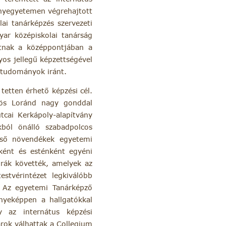
ányegyetemen végrehajtott
i tanárképzés szervezeti
yar középiskolai tanárság
atnak a középpontjában a
os jellegű képzettségével
a tudományok iránt.
tetten érhető képzési cél.
tvös Loránd nagy gonddal
utcai Kerkápoly-alapítvány
kból önálló szabadpolcos
lső növendékek egyetemi
nként és esténként egyéni
órák követték, amelyek az
estvérintézet legkiválóbb
i. Az egyetemi Tanárképző
nyeképpen a hallgatókkal
 az internátus képzési
rok válhattak a Collegium