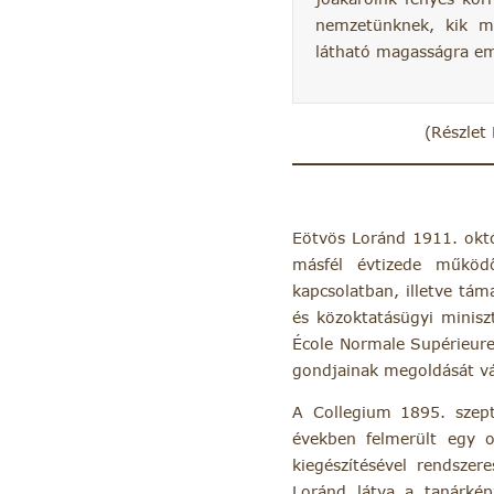
nemzetünknek, kik mű
látható magasságra em
(Részlet
Eötvös Loránd 1911. októ
másfél évtizede működő
kapcsolatban, illetve tám
és közoktatásügyi minisz
École Normale Supérieure
gondjainak megoldását vá
A Collegium 1895. szep
években felmerült egy o
kiegészítésével rendszer
Loránd látva a tanárkép