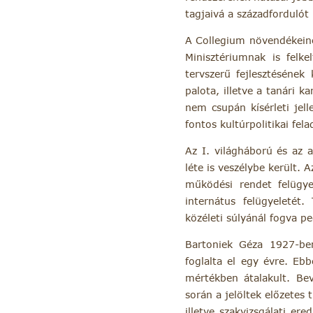
tagjaivá a századfordulót
A Collegium növendékeinek
Minisztériumnak is felke
tervszerű fejlesztésének
palota, illetve a tanári 
nem csupán kísérleti jel
fontos kultúrpolitikai fel
Az I. világháború és az 
léte is veszélybe került.
működési rendet felügye
internátus felügyeletét.
közéleti súlyánál fogva pe
Bartoniek Géza 1927-ben
foglalta el egy évre. Eb
mértékben átalakult. Bev
során a jelöltek előzetes
illetve szakvizsgálati er