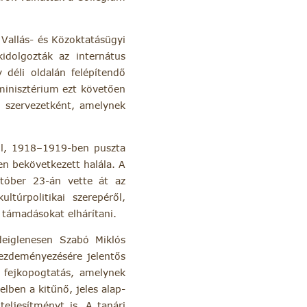
 Vallás- és Közoktatásügyi
kidolgozták az internátus
 déli oldalán felépítendő
 minisztérium ezt követően
n szervezetként, amelynek
nül, 1918–1919-ben puszta
en bekövetkezett halála. A
któber 23-án vette át az
ltúrpolitikai szerepéről,
ű támadásokat elhárítani.
deiglenesen Szabó Miklós
kezdeményezésére jelentős
a fejkopogtatás, amelynek
lben a kitűnő, jeles alap-
teljesítményt is. A tanári