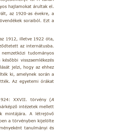
os hajlamokat árultak el.
ált, az 1920-as évekre, a
növendékek soraiból. Ezt a
az 1912, illetve 1922 óta,
ződtetett az internátusba.
 a nemzetközi tudományos
s későbbi visszaemlékezés
ását jelzi, hogy az ehhez
lték ki, amelynek során a
tték. Az egyetemi órákat
1924: XXVII. törvény (
A
árképző intézetek mellett
k mintájára. A létrejövő
ben a törvényben kijelölte
zményeként tanulmányi és