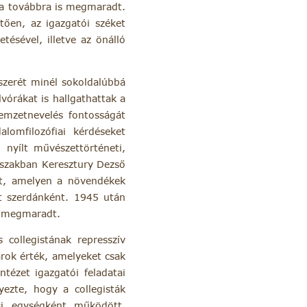
ja továbbra is megmaradt.
tően, az igazgatói széket
tésével, illetve az önálló
szerét minél sokoldalúbbá
vórákat is hallgathattak a
nemzetnevelés fontosságát
alomfilozófiai kérdéseket
 nyílt művészettörténeti,
dőszakban Keresztury Dezső
at, amelyen a növendékek
nt szerdánként. 1945 után
g megmaradt.
 collegistának represszív
károk érték, amelyeket csak
tézet igazgatói feladatai
yezte, hogy a collegisták
ási egységként működött,