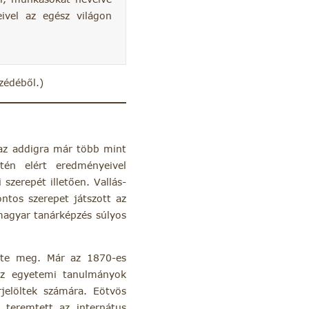
ivel az egész világon
zédéből.)
 az addigra már több mint
tén elért eredményeivel
szerepét illetően. Vallás-
ntos szerepet játszott az
magyar tanárképzés súlyos
zte meg. Már az 1870-es
 az egyetemi tanulmányok
rjelöltek számára. Eötvös
 teremtett az internátus