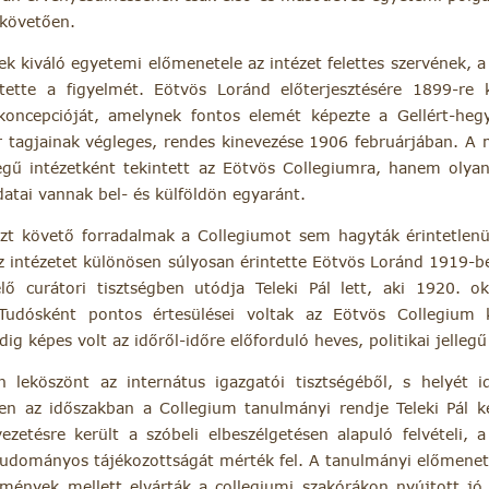
 követően.
 kiváló egyetemi előmenetele az intézet felettes szervének, a
ltette a figyelmét. Eötvös Loránd előterjesztésére 1899-re 
 koncepcióját, amelynek fontos elemét képezte a Gellért-hegy
kar tagjainak végleges, rendes kinevezése 1906 februárjában. A
legű intézetként tekintett az Eötvös Collegiumra, hanem olya
adatai vannak bel- és külföldön egyaránt.
azt követő forradalmak a Collegiumot sem hagyták érintetle
 Az intézetet különösen súlyosan érintette Eötvös Loránd 1919-b
lő curátori tisztségben utódja Teleki Pál lett, aki 1920. o
 Tudósként pontos értesülései voltak az Eötvös Collegium ku
dig képes volt az időről-időre előforduló heves, politikai jelleg
 leköszönt az internátus igazgatói tisztségéből, s helyét i
ben az időszakban a Collegium tanulmányi rendje Teleki Pál 
ezetésre került a szóbeli elbeszélgetésen alapuló felvételi, 
 tudományos tájékozottságát mérték fel. A tanulmányi előmenete
edmények mellett elvárták a collegiumi szakórákon nyújtott jó 