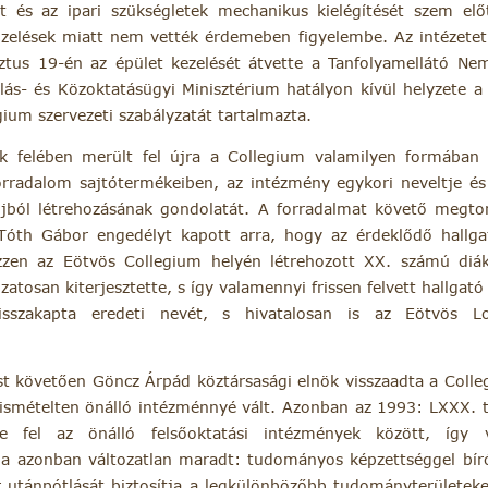
 és az ipari szükségletek mechanikus kielégítését szem előt
képzelések miatt nem vették érdemeben figyelembe. Az intézetet
us 19-én az épület kezelését átvette a Tanfolyamellátó Nem
lás- és Közoktatásügyi Minisztérium hatályon kívül helyzet
gium szervezeti szabályzatát tartalmazta.
 felében merült fel újra a Collegium valamilyen formában 
orradalom sajtótermékeiben, az intézmény egykori neveltje é
újból létrehozásának gondolatát. A forradalmat követő megtorl
Tóth Gábor engedélyt kapott arra, hogy az érdeklődő hallga
vezzen az Eötvös Collegium helyén létrehozott XX. számú diá
atosan kiterjesztette, s így valamennyi frissen felvett hallgató
visszakapta eredeti nevét, s hivatalosan is az Eötvös 
t követően Göncz Árpád köztársasági elnök visszaadta a Collegi
e ismételten önálló intézménnyé vált. Azonban az 1993: LXXX. 
e fel az önálló felsőoktatási intézmények között, így 
ja azonban változatlan maradt: tudományos képzettséggel bíró
r utánpótlását biztosítja a legkülönbözőbb tudományterületeke