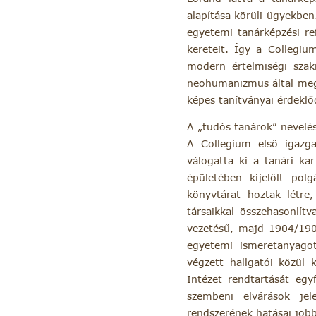
alapítása körüli ügyekbe
egyetemi tanárképzési r
kereteit. Így a Collegiu
modern értelmiségi szak
neohumanizmus által megt
képes tanítványai érdeklő
A „tudós tanárok” nevelés
A Collegium első igazga
válogatta ki a tanári kar
épületében kijelölt pol
könyvtárat hoztak létr
társaikkal összehasonlít
vezetésű, majd 1904/1905
egyetemi ismeretanyagot 
végzett hallgatói közül 
Intézet rendtartását eg
szembeni elvárások je
rendszerének hatásai job