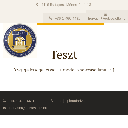
1118 Budapest, Ménesi út 11-13.
+36-1-460-4481
horvathl@eotvos.elte.hu
Teszt
[cvg-gallery galleryid=1 mode=showcase limit=5]
Minden jog fenntartva
+36-1-460-4481
horvathl@eotvos.elte.hu