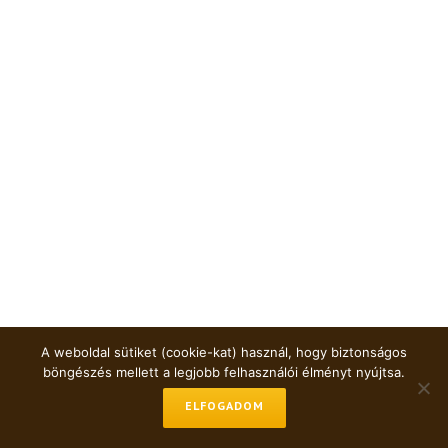
A weboldal sütiket (cookie-kat) használ, hogy biztonságos
böngészés mellett a legjobb felhasználói élményt nyújtsa.
ELFOGADOM