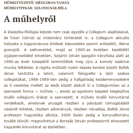
MŰHELYVEZETŐ:
MÉSZÁROS TAMÁS
MŰHELYTITKÁR:
SZLOVICSÁK BÉLA
A műhelyről
A klasszika-filológiai képzés nem csak egyidős a Collegium alapításával,
de hűen tükrözi az intézmény történetét is: a Collegium aktuális
helyzete a hagyományos értékek képviselete szerint erősödött, illetve
gyengült. A szétveretést, majd az 1960-as években kezdődött
újjászerveződést követően, Szijártó István igazgató irányítása alatt az
1980-as évek közepétől teremtődtek meg újra a komoly szakmai
munka feltételei. A régóta működő nyelvi képzés keretei között Bollók
János tanította a latint, valamint felügyelte a latin szakos
collegistákat, 1988-1989-ben pedig a hallgatóság kezdeményezésére
az ő vezetése mellett az elsők között alakult ki a Collegiumban az a
szervezeti forma — műhely –, amely az egyetemi képzést kiegészítve
önálló collegiumi órákat is szervezett. A műhely önálló könyvtárral
rendelkezik, amelynek anyagát részben a pályázati támogatásból
vásárolt kötetek, részben adományok, részben névadója, Bollók János
professzor hagyatéka alkotja, 2009 őszén pedig a könyvállomány
tovább bővült: megnyitottuk a Borzsák István professzorról elnevezett
hagyatéki könyvtárat az épületben.