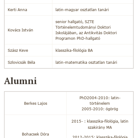
Kerti Anna
latin-magyar osztatlan tanári
senior hallgató, SZTE
Történelemtudományi Doktori
Kovács István
Iskolájában, az Antikvitás Doktori
Programon PhD-hallgató
Szász Keve
klasszika-filológia BA
Szlovicsák Béla
latin-matematika osztatlan tanári
Alumni
PhD2004-2010: latin-
Berkes Lajos
történelem
2005-2010: ógörög
2015- : klasszika-filológia, latin
szakirány MA
Bohacsek Dóra
2012-2015: klasszika-filológia