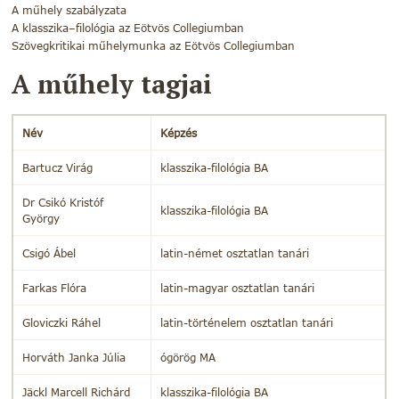
A műhely szabályzata
A klasszika–filológia az Eötvös Collegiumban
Szövegkritikai műhelymunka az Eötvös Collegiumban
A műhely tagjai
Név
Képzés
Bartucz Virág
klasszika-filológia BA
Dr Csikó Kristóf
klasszika-filológia BA
György
Csigó Ábel
latin-német osztatlan tanári
Farkas Flóra
latin-magyar osztatlan tanári
Gloviczki Ráhel
latin-történelem osztatlan tanári
Horváth Janka Júlia
ógörög MA
Jäckl Marcell Richárd
klasszika-filológia BA