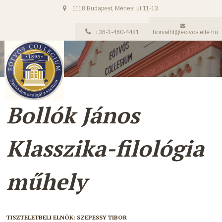
1118 Budapest, Ménesi út 11-13.
+36-1-460-4481
horvathl@eotvos.elte.hu
Bollók János
Klasszika-filológia
műhely
TISZTELETBELI ELNÖK: SZEPESSY TIBOR