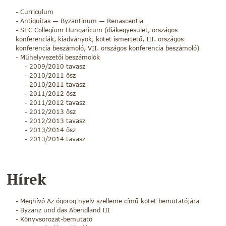
Curriculum
Antiquitas — Byzantinum — Renascentia
SEC Collegium Hungaricum (
diákegyesület
,
országos
konferenciák
,
kiadványok
,
kötet ismertető
, III. országos
konferencia
beszámoló
, VII. országos konferencia
beszámoló
)
Műhelyvezetői beszámolók
2009/2010 tavasz
2010/2011 ősz
2010/2011 tavasz
2011/2012 ősz
2011/2012 tavasz
2012/2013 ősz
2012/2013 tavasz
2013/2014 ősz
2013/2014 tavasz
Hírek
Meghívó Az ógörög nyelv szelleme című kötet bemutatójára
Byzanz und das Abendland III
Könyvsorozat-bemutató