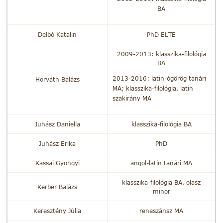
BA
Delbó Katalin
PhD ELTE
2009-2013: klasszika-filológia
BA
2013-2016: latin-ógörög tanári
Horváth Balázs
MA; klasszika-filológia, latin
szakirány MA
Juhász Daniella
klasszika-filológia BA
Juhász Erika
PhD
Kassai Gyöngyi
angol-latin tanári MA
klasszika-filológia BA, olasz
Kerber Balázs
minor
Keresztény Júlia
reneszánsz MA