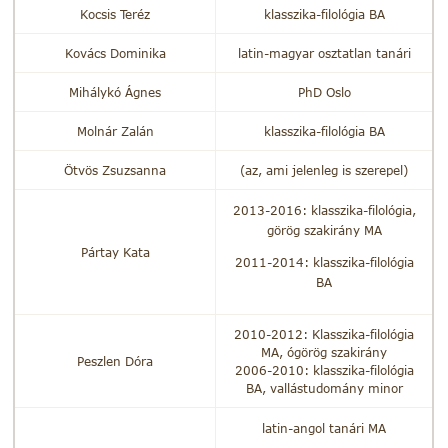
Kocsis Teréz
klasszika-filológia BA
Kovács Dominika
latin-magyar osztatlan tanári
Mihálykó Ágnes
PhD Oslo
Molnár Zalán
klasszika-filológia BA
Ötvös Zsuzsanna
(az, ami jelenleg is szerepel)
2013-2016: klasszika-filológia,
görög szakirány MA
Pártay Kata
2011-2014: klasszika-filológia
BA
2010-2012: Klasszika-filológia
MA, ógörög szakirány
Peszlen Dóra
2006-2010: klasszika-filológia
BA, vallástudomány minor
latin-angol tanári MA