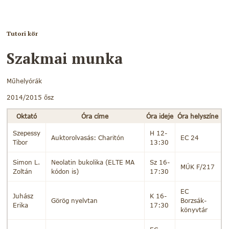
Tutori kör
Szakmai munka
Műhelyórák
2014/2015 ősz
Oktató
Óra címe
Óra ideje
Óra helyszíne
Szepessy
H 12-
Auktorolvasás: Charitón
EC 24
Tibor
13:30
Simon L.
Neolatin bukolika (ELTE MA
Sz 16-
MÚK F/217
Zoltán
kódon is)
17:30
EC
Juhász
K 16-
Görög nyelvtan
Borzsák-
Erika
17:30
könyvtár