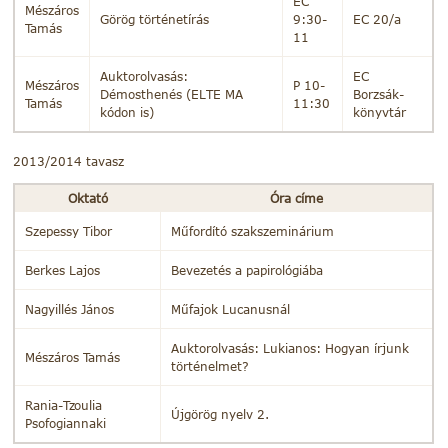
EC
Mészáros
Görög történetírás
9:30-
EC 20/a
Tamás
11
Auktorolvasás:
EC
Mészáros
P 10-
Démosthenés (ELTE MA
Borzsák-
Tamás
11:30
kódon is)
könyvtár
2013/2014 tavasz
Oktató
Óra címe
Szepessy Tibor
Műfordító szakszeminárium
Berkes Lajos
Bevezetés a papirológiába
Nagyillés János
Műfajok Lucanusnál
Auktorolvasás: Lukianos: Hogyan írjunk
Mészáros Tamás
történelmet?
Rania-Tzoulia
Újgörög nyelv 2.
Psofogiannaki