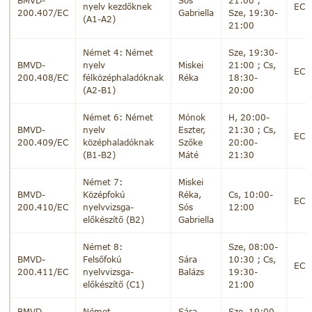
BMVD-
Sós
21:00 ;
nyelv kezdőknek
EC
200.407/EC
Gabriella
Sze, 19:30-
(A1-A2)
21:00
Német 4: Német
Sze, 19:30-
BMVD-
nyelv
Miskei
21:00 ; Cs,
EC
200.408/EC
félközéphaladóknak
Réka
18:30-
(A2-B1)
20:00
Német 6: Német
Mónok
H, 20:00-
BMVD-
nyelv
Eszter,
21:30 ; Cs,
EC
200.409/EC
középhaladóknak
Szőke
20:00-
(B1-B2)
Máté
21:30
Német 7:
Miskei
BMVD-
Középfokú
Réka,
Cs, 10:00-
EC
200.410/EC
nyelvvizsga-
Sós
12:00
előkészítő (B2)
Gabriella
Német 8:
Sze, 08:00-
BMVD-
Felsőfokú
Sára
10:30 ; Cs,
EC
200.411/EC
nyelvvizsga-
Balázs
19:30-
előkészítő (C1)
21:00
BMVD-
Német
Sára
Sze, 19:00-