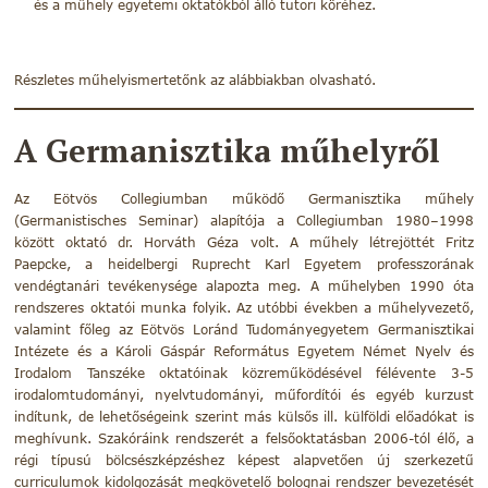
és a műhely egyetemi oktatókból álló tutori köréhez.
Részletes műhelyismertetőnk az alábbiakban olvasható.
A Germanisztika műhelyről
Az Eötvös Collegiumban működő Germanisztika műhely
(Germanistisches Seminar) alapítója a Collegiumban 1980–1998
között oktató dr. Horváth Géza volt. A műhely létrejöttét Fritz
Paepcke, a heidelbergi Ruprecht Karl Egyetem professzorának
vendégtanári tevékenysége alapozta meg. A műhelyben 1990 óta
rendszeres oktatói munka folyik. Az utóbbi években a műhelyvezető,
valamint főleg az Eötvös Loránd Tudományegyetem Germanisztikai
Intézete és a Károli Gáspár Református Egyetem Német Nyelv és
Irodalom Tanszéke oktatóinak közreműködésével félévente 3-5
irodalomtudományi, nyelvtudományi, műfordítói és egyéb kurzust
indítunk, de lehetőségeink szerint más külsős ill. külföldi előadókat is
meghívunk. Szakóráink rendszerét a felsőoktatásban 2006-tól élő, a
régi típusú bölcsészképzéshez képest alapvetően új szerkezetű
curriculumok kidolgozását megkövetelő bolognai rendszer bevezetését