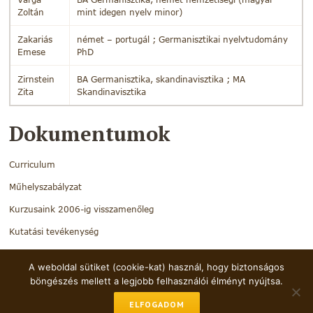
Zoltán
mint idegen nyelv minor)
Zakariás
német – portugál ; Germanisztikai nyelvtudomány
Emese
PhD
Zirnstein
BA Germanisztika, skandinavisztika ; MA
Zita
Skandinavisztika
Dokumentumok
Curriculum
Műhelyszabályzat
Kurzusaink 2006-ig visszamenőleg
Kutatási tevékenység
A weboldal sütiket (cookie-kat) használ, hogy biztonságos
böngészés mellett a legjobb felhasználói élményt nyújtsa.
Minden jog fenntartva
+36-1-460-4481
ELFOGADOM