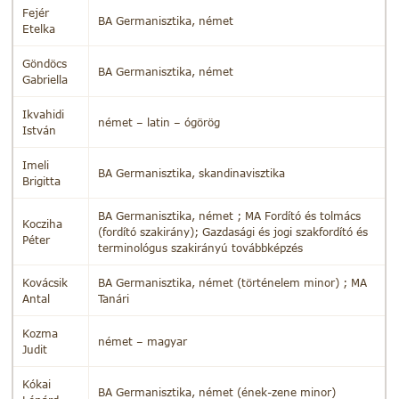
Fejér
BA Germanisztika, német
Etelka
Göndöcs
BA Germanisztika, német
Gabriella
Ikvahidi
német – latin – ógörög
István
Imeli
BA Germanisztika, skandinavisztika
Brigitta
BA Germanisztika, német ; MA Fordító és tolmács
Kocziha
(fordító szakirány); Gazdasági és jogi szakfordító és
Péter
terminológus szakirányú továbbképzés
Kovácsik
BA Germanisztika, német (történelem minor) ; MA
Antal
Tanári
Kozma
német – magyar
Judit
Kókai
BA Germanisztika, német (ének-zene minor)