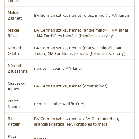
Lénárd
Melcher
BA Germanisztika, német (orosz minor) ; MA Tanári
Zsanett
Miskei
BA Germanisztika, német (angol minor) ; MA Tanári
Réka
; MA Fordító és tolmács (tolmács szakirány)
Németh
BA Germanisztika, német (magyar minor) ; MA
Odette
Tanári; MA Fordító és tolmács (tolmács szakirány)
Németh
német – japán ; MA Tanári
Zsuzsanna
Oszuszky
BA Germanisztika, német (orosz minor)
Ágnes
Preisz
német – művészettörténet
Noémi
Rácz
BA Germanisztika, német ; BA Germanisztika,
Katalin
skandinavisztika; MA Fordító és tolmács
Rácz