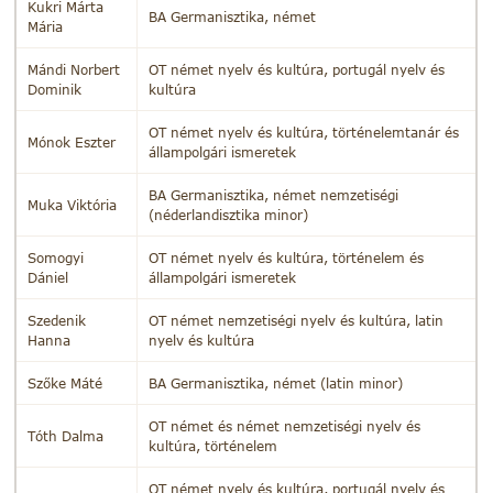
Kukri Márta
BA Germanisztika, német
Mária
Mándi Norbert
OT német nyelv és kultúra, portugál nyelv és
Dominik
kultúra
OT német nyelv és kultúra, történelemtanár és
Mónok Eszter
állampolgári ismeretek
BA Germanisztika, német nemzetiségi
Muka Viktória
(néderlandisztika minor)
Somogyi
OT német nyelv és kultúra, történelem és
Dániel
állampolgári ismeretek
Szedenik
OT német nemzetiségi nyelv és kultúra, latin
Hanna
nyelv és kultúra
Szőke Máté
BA Germanisztika, német (latin minor)
OT német és német nemzetiségi nyelv és
Tóth Dalma
kultúra, történelem
OT német nyelv és kultúra, portugál nyelv és