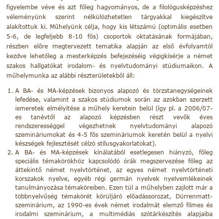
figyelembe véve és azt főleg hagyományos, de a filológusképzéshez
véleményünk szerint nélkülözhetetlen tárgyakkal kiegészítve
alakítottuk ki. Műhelyünk célja, hogy kis létszámú (optimális esetben
5-6, de legfeljebb 8-10 fős) csoportok oktatásának formájában,
részben előre megtervezett tematika alapján az első évfolyamtól
kezdve lehetőleg a mesterképzés befejezéséig végigkísérje a német
szakos hallgatókat irodalom- és nyelvtudományi stúdiumaikon. A
műhelymunka az alábbi részterületekből áll:
A BA- és MA-képzések bizonyos alapozó és törzstanegységeinek
lefedése, valamint a szakos stúdiumok során az azokban szerzett
ismeretek elmélyítése a műhely keretein belül (így pl. a 2006/07-
es tanévtől az alapozó képzésben részt vevők éves
rendszerességgel végezhetnek nyelvtudományi alapozó
szemináriumokat és 4-5 fős szemináriumok keretén belül a nyelvi
készségek fejlesztését célzó stílusgyakorlatokat).
A BA- és MA-képzések kínálatából esetlegesen hiányzó, főleg
speciális témakörökhöz kapcsolódó órák megszervezése főleg az
áttekintő német nyelvtörténet, az egyes német nyelvtörténeti
korszakok nyelve, egyéb régi germán nyelvek nyelvemlékeinek
tanulmányozása témaköreiben. Ezen túl a műhelyben zajlott már a
többnyelvűség témakörét körüljáró előadássorozat, Dürrenmatt-
szeminárium, az 1990-es évek német irodalmát elemző filmes és
irodalmi szeminárium, a multimédiás szótárkészítés alapjaiba