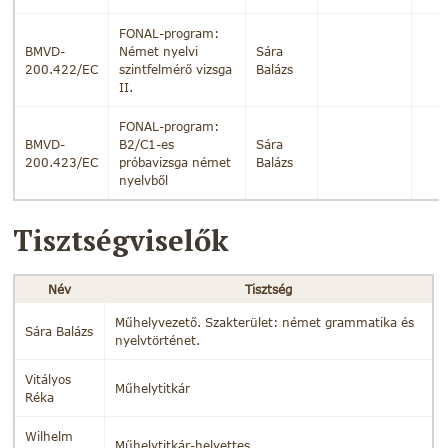
FONAL-program:
BMVD-
Német nyelvi
Sára
200.422/EC
szintfelmérő vizsga
Balázs
II.
FONAL-program:
BMVD-
B2/C1-es
Sára
200.423/EC
próbavizsga német
Balázs
nyelvből
Tisztségviselők
Név
Tisztség
Műhelyvezető. Szakterület: német grammatika és
Sára Balázs
nyelvtörténet.
Vitályos
Műhelytitkár
Réka
Wilhelm
Műhelytitkár-helyettes