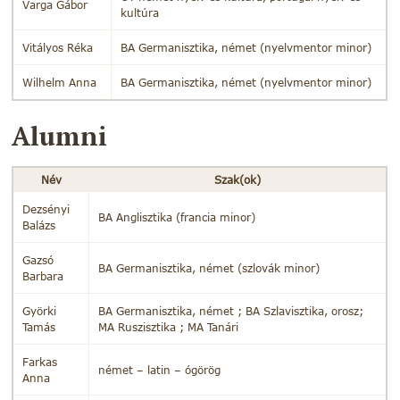
Varga Gábor
kultúra
Vitályos Réka
BA Germanisztika, német (nyelvmentor minor)
Wilhelm Anna
BA Germanisztika, német (nyelvmentor minor)
Alumni
Név
Szak(ok)
Dezsényi
BA Anglisztika (francia minor)
Balázs
Gazsó
BA Germanisztika, német (szlovák minor)
Barbara
Györki
BA Germanisztika, német ; BA Szlavisztika, orosz;
Tamás
MA Ruszisztika ; MA Tanári
Farkas
német – latin – ógörög
Anna