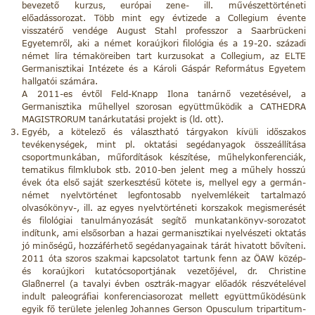
bevezető kurzus, európai zene- ill. művészettörténeti
előadássorozat. Több mint egy évtizede a Collegium évente
visszatérő vendége August Stahl professzor a Saarbrückeni
Egyetemről, aki a német koraújkori filológia és a 19-20. századi
német líra témaköreiben tart kurzusokat a Collegium, az ELTE
Germanisztikai Intézete és a Károli Gáspár Református Egyetem
hallgatói számára.
A 2011-es évtől Feld-Knapp Ilona tanárnő vezetésével, a
Germanisztika műhellyel szorosan együttműködik a CATHEDRA
MAGISTRORUM tanárkutatási projekt is (ld. ott).
Egyéb, a kötelező és választható tárgyakon kívüli időszakos
tevékenységek, mint pl. oktatási segédanyagok összeállítása
csoportmunkában, műfordítások készítése, műhelykonferenciák,
tematikus filmklubok stb. 2010-ben jelent meg a műhely hosszú
évek óta első saját szerkesztésű kötete is, mellyel egy a germán-
német nyelvtörténet legfontosabb nyelvemlékeit tartalmazó
olvasókönyv-, ill. az egyes nyelvtörténeti korszakok megismerését
és filológiai tanulmányozását segítő munkatankönyv-sorozatot
indítunk, ami elsősorban a hazai germanisztikai nyelvészeti oktatás
jó minőségű, hozzáférhető segédanyagainak tárát hivatott bővíteni.
2011 óta szoros szakmai kapcsolatot tartunk fenn az ÖAW közép-
és koraújkori kutatócsoportjának vezetőjével, dr. Christine
Glaßnerrel (a tavalyi évben osztrák-magyar előadók részvételével
indult paleográfiai konferenciasorozat mellett együttműködésünk
egyik fő területe jelenleg Johannes Gerson Opusculum tripartitum-