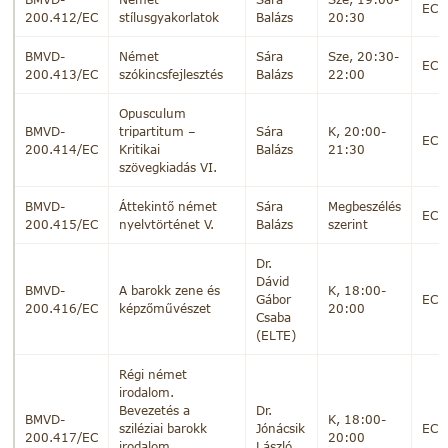
EC
200.412/EC
stílusgyakorlatok
Balázs
20:30
BMVD-
Német
Sára
Sze, 20:30-
EC
200.413/EC
szókincsfejlesztés
Balázs
22:00
Opusculum
BMVD-
tripartitum –
Sára
K, 20:00-
EC
200.414/EC
Kritikai
Balázs
21:30
szövegkiadás VI.
BMVD-
Áttekintő német
Sára
Megbeszélés
EC
200.415/EC
nyelvtörténet V.
Balázs
szerint
Dr.
Dávid
BMVD-
A barokk zene és
K, 18:00-
Gábor
EC
200.416/EC
képzőművészet
20:00
Csaba
(ELTE)
Régi német
irodalom.
Bevezetés a
Dr.
BMVD-
K, 18:00-
sziléziai barokk
Jónácsik
EC
200.417/EC
20:00
irodalom
László