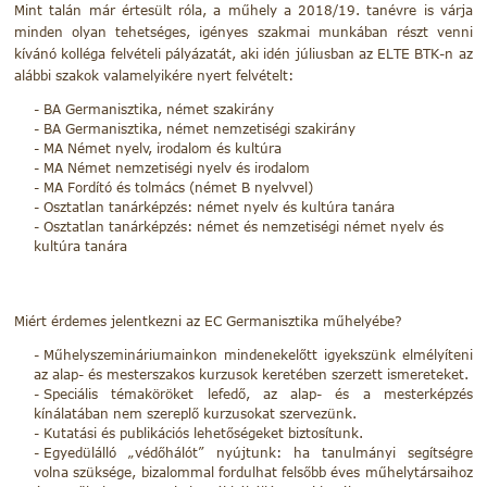
Mint talán már értesült róla, a műhely a 2018/19. tanévre is várja
minden olyan tehetséges, igényes szakmai munkában részt venni
kívánó kolléga felvételi pályázatát, aki idén júliusban az ELTE BTK-n az
alábbi szakok valamelyikére nyert felvételt:
BA Germanisztika, német szakirány
BA Germanisztika, német nemzetiségi szakirány
MA Német nyelv, irodalom és kultúra
MA Német nemzetiségi nyelv és irodalom
MA Fordító és tolmács (német B nyelvvel)
Osztatlan tanárképzés: német nyelv és kultúra tanára
Osztatlan tanárképzés: német és nemzetiségi német nyelv és
kultúra tanára
Miért érdemes jelentkezni az EC Germanisztika műhelyébe?
Műhelyszemináriumainkon mindenekelőtt igyekszünk elmélyíteni
az alap- és mesterszakos kurzusok keretében szerzett ismereteket.
Speciális témaköröket lefedő, az alap- és a mesterképzés
kínálatában nem szereplő kurzusokat szervezünk.
Kutatási és publikációs lehetőségeket biztosítunk.
Egyedülálló „védőhálót” nyújtunk: ha tanulmányi segítségre
volna szüksége, bizalommal fordulhat felsőbb éves műhelytársaihoz