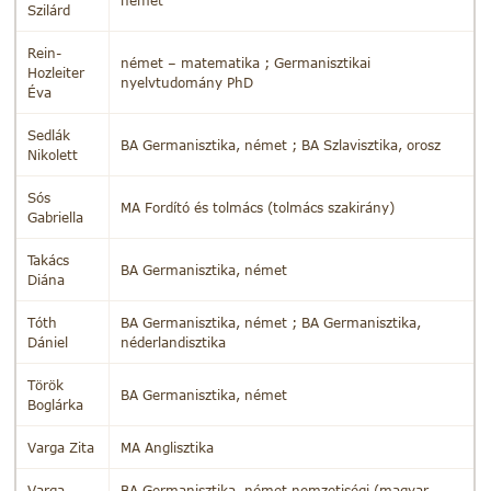
német
Szilárd
Rein-
német – matematika ; Germanisztikai
Hozleiter
nyelvtudomány PhD
Éva
Sedlák
BA Germanisztika, német ; BA Szlavisztika, orosz
Nikolett
Sós
MA Fordító és tolmács (tolmács szakirány)
Gabriella
Takács
BA Germanisztika, német
Diána
Tóth
BA Germanisztika, német ; BA Germanisztika,
Dániel
néderlandisztika
Török
BA Germanisztika, német
Boglárka
Varga Zita
MA Anglisztika
Varga
BA Germanisztika, német nemzetiségi (magyar