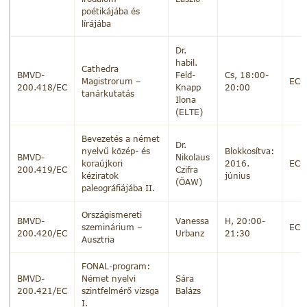
poétikájába és
lírájába
Dr.
habil.
Cathedra
BMVD-
Feld-
Cs, 18:00-
Magistrorum –
EC
200.418/EC
Knapp
20:00
tanárkutatás
Ilona
(ELTE)
Bevezetés a német
Dr.
nyelvű közép- és
Blokkosítva:
BMVD-
Nikolaus
koraújkori
2016.
EC
200.419/EC
Czifra
kéziratok
június
(ÖAW)
paleográfiájába II.
Országismereti
BMVD-
Vanessa
H, 20:00-
szeminárium –
EC
200.420/EC
Urbanz
21:30
Ausztria
FONAL-program:
BMVD-
Német nyelvi
Sára
200.421/EC
szintfelmérő vizsga
Balázs
I.