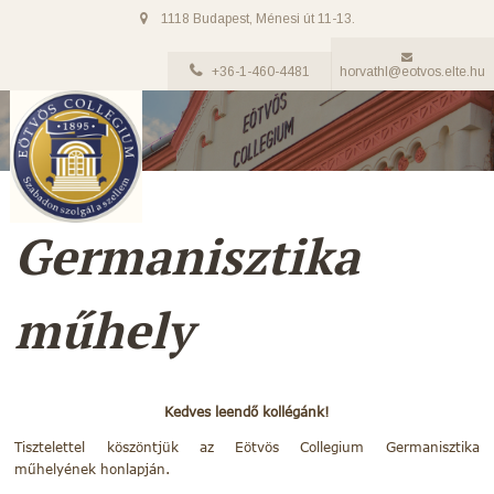
1118 Budapest, Ménesi út 11-13.
+36-1-460-4481
horvathl@eotvos.elte.hu
Germanisztika
műhely
Kedves leendő kollégánk!
Tisztelettel köszöntjük az Eötvös Collegium Germanisztika
műhelyének honlapján.