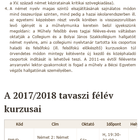
a XV. századi német kéziratainak kritikai szövegkiadása).
A német nyelv magas szintű elsajátításának sajnálatos módon
mind összeurópai szinten, mind pedig a hazai iskolarendszerben ill.
az egyetemi képzésben részt vevők körében is visszaszorulóban
levő igényét is a műhelymunka keretein belül igyekszünk
megoldani: a Műhely felsőbb éves tagjai féléves-éves váltásban
oktatják a Collegium és a Bolyai János Szakkollégium hallgatóit
német nyelvre, ami a collegiumi nyelvtanár tartotta kis csoportos
haladó és felsőfokú (ill. felsőfokú előkészítő) kurzusokon túl
örvendetes módon mintegy kétévente új kezdő és középhaladó
csoportok indítását is lehetővé teszi. A 2011-es évtől félévente
anyanyelvi lektor-gyakornokot is fogad a műhely a Bécsi Egyetem
végzős hallgatóinak személyében.
A 2017/2018 tavaszi félév
kurzusai
Kód
Cím
Oktató
Időpont
Hely
H, 19:30-
Német 2: Német