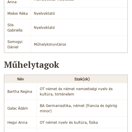
Anna
Miskei Réka
Nyelvoktató
Sós
Nyelvoktató
Gabriella
Somogyi
Műhelykönyvtáros
Dániel
Műhelytagok
Név
Szak(ok)
OT német és német nemzetiségi nyelv és
Bartha Regina
kultúra, történelem
BA Germanisztika, német (francia és ógörög
Galac Ádám
minor)
Hegyi Anna
OT német nyelv és kultúra, fizika