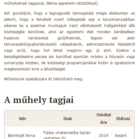
műhelyének tagjaival, illetve egyetemi oktatókkal).
Azt gondoljuk, hogy a legnagyobb támogatást mégis elsősorban az
jelenti, hogy a felvételt nyert collegisták egy a tanulmányaikban
sikeres és a szakmai munkájuk iránt elkötelezett hallgatókból álló
közösségbe kerülnek, ahol az egyetemi élet minden kérdésében
hasznos tanácsokat gyűjthetnek, legyen szó akár
témavezető/gyakorlatvezető választásról, adminisztrációs feladatról
vagy arról, hogy hol lehet meginni egy jó sört. Ezekre a
beszélgetésekre persze sor kerülhet spontán módon a folyosón vagy
zuhanyzás közben, de közösségi programjainkkal külön is igyekszünk
megteremteni erre a lehetőséget.
Műhelyünk szabályzata
itt
tekinthető meg.
A műhely tagjai
Felvétel
Név
Szak
Státusz
éve
Fizika–matematika tanári
Bärnkopf Anna
2016
bejáró
osztatlan IV.