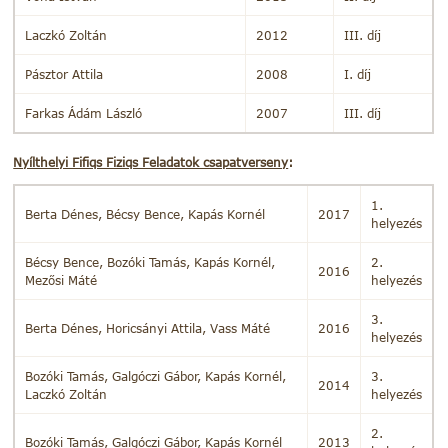
Laczkó Zoltán
2012
III. díj
Pásztor Attila
2008
I. díj
Farkas Ádám László
2007
III. díj
Nyílthelyi Fifiqs Fiziqs Feladatok csapatverseny
:
1.
Berta Dénes, Bécsy Bence, Kapás Kornél
2017
helyezés
Bécsy Bence, Bozóki Tamás, Kapás Kornél,
2.
2016
Mezősi Máté
helyezés
3.
Berta Dénes, Horicsányi Attila, Vass Máté
2016
helyezés
Bozóki Tamás, Galgóczi Gábor, Kapás Kornél,
3.
2014
Laczkó Zoltán
helyezés
2.
Bozóki Tamás, Galgóczi Gábor, Kapás Kornél
2013