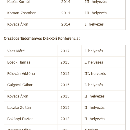
Kapás Kornél
2014
III. helyezés
Koman Zsombor
2014
III. helyezés
Kovács Áron
2014
I. helyezés
Országos Tudományos Diákköri Konferencia
:
Vass Máté
2017
I. helyezés
Bozóki Tamás
2015
I. helyezés
Földvári Viktória
2015
III. helyezés
Galgóczi Gábor
2015
I. helyezés
Kovács Áron
2015
II. helyezés
Laczkó Zoltán
2015
II. helyezés
Bokányi Eszter
2013
II. helyezés