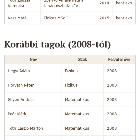
Tóth Zsuzsa
Spanyol–matematika
2014
bentlakó
Veronika
tanári osztatlan IV.
Vass Máté
Fizikus MSc I.
2015
bentlakó
Korábbi tagok (2008-tól)
Név
Szak
Felvétel éve
Hegyi Ádám
Fizikus
2008
Horváth Péter
Fizikus
2008
Gilyén András
Matematikus
2008
Poór Márk
Matematikus
2008
Tóth László Márton
Matematikus
2008