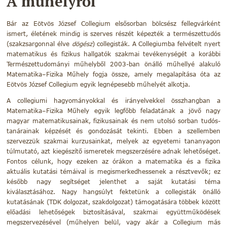
A műhelyről
Bár az Eötvös József Collegium elsősorban bölcsész fellegvárként
ismert, életének mindig is szerves részét képezték a természettudós
(szakzsargonnal élve
dögész
) collegisták. A Collegiumba felvételt nyert
matematikus és fizikus hallgatók szakmai tevékenységét a korábbi
Természettudományi műhelyből 2003-ban önálló műhellyé alakuló
Matematika–Fizika Műhely fogja össze, amely megalapítása óta az
Eötvös József Collegium egyik legnépesebb műhelyét alkotja.
A collegiumi hagyományokkal és irányelvekkel összhangban a
Matematika–Fizika Műhely egyik legfőbb feladatának a jövő nagy
magyar matematikusainak, fizikusainak és nem utolsó sorban tudós-
tanárainak képzését és gondozását tekinti. Ebben a szellemben
szervezzük szakmai kurzusainkat, melyek az egyetemi tananyagon
túlmutató, azt kiegészítő ismeretek megszerzésére adnak lehetőséget.
Fontos célunk, hogy ezeken az órákon a matematika és a fizika
aktuális kutatási témáival is megismerkedhessenek a résztvevők; ez
később nagy segítséget jelenthet a saját kutatási téma
kiválasztásához. Nagy hangsúlyt fektetünk a collegisták önálló
kutatásának (TDK dolgozat, szakdolgozat) támogatására többek között
előadási lehetőségek biztosításával, szakmai együttműködések
megszervezésével (műhelyen belül, vagy akár a Collegium más