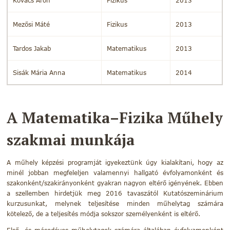
Kovács Áron
Fizikus
2013
Mezősi Máté
Fizikus
2013
Tardos Jakab
Matematikus
2013
Sisák Mária Anna
Matematikus
2014
A Matematika–Fizika Műhely
szakmai munkája
A műhely képzési programját igyekeztünk úgy kialakítani, hogy az
minél jobban megfeleljen valamennyi hallgató évfolyamonként és
szakonként/szakirányonként gyakran nagyon eltérő igényének. Ebben
a szellemben hirdetjük meg 2016 tavaszától Kutatószeminárium
kurzusunkat, melynek teljesítése minden műhelytag számára
kötelező, de a teljesítés módja sokszor személyenként is eltérő.