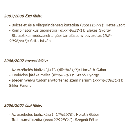
2007/2008 őszi félév:
Bölcselet és a világmindenség kutatása (
cccn1s57/1
): HetesiZsolt
Kombinatorikus geometria (
mxxn9k32/1
): Elekes György
Statisztikai módszerek a gépi tanulásban: bevezetés (
IKP-
9096/ea1
): Szita István
2006/2007 tavaszi félév:
Az érzékelés biofizikája II. (
fffn9b21/1
): Horváth Gábor
Evolúciós játékelmélet (
fffn9k28/1
): Szabó György
Idegennyelvű tudománytörténet szeminárium (
xxxn9036EC/1
):
Siklér Ferenc
2006/2007 őszi félév:
Az érzékelés biofizikája I. (
fffn9b20
): Horáth Gábor
Tudományfilozófia (
xxxn9299EC/1
): Szegedi Péter