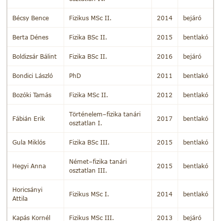
Bécsy Bence
Fizikus MSc II.
2014
bejáró
Berta Dénes
Fizika BSc II.
2015
bentlakó
Boldizsár Bálint
Fizika BSc II.
2016
bejáró
Bondici László
PhD
2011
bentlakó
Bozóki Tamás
Fizika MSc II.
2012
bentlakó
Történelem–fizika tanári
Fábián Erik
2017
bentlakó
osztatlan I.
Gula Miklós
Fizika BSc III.
2015
bentlakó
Német–fizika tanári
Hegyi Anna
2015
bentlakó
osztatlan III.
Horicsányi
Fizikus MSc I.
2014
bentlakó
Attila
Kapás Kornél
Fizikus MSc III.
2013
bejáró