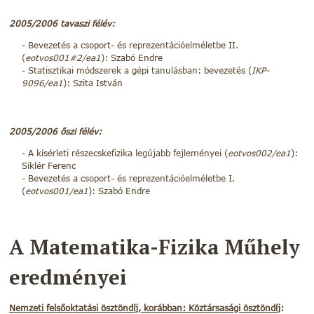
2005/2006 tavaszi félév:
Bevezetés a csoport- és reprezentációelméletbe II.
(
eotvos001#2/ea1
): Szabó Endre
Statisztikai módszerek a gépi tanulásban: bevezetés (
IKP-
9096/ea1
): Szita István
2005/2006 őszi félév:
A kísérleti részecskefizika legújabb fejleményei (
eotvos002/ea1
):
Siklér Ferenc
Bevezetés a csoport- és reprezentációelméletbe I.
(
eotvos001/ea1
): Szabó Endre
A Matematika-Fizika Műhely
eredményei
Nemzeti felsőoktatási ösztöndíj, korábban: Köztársasági ösztöndíj
: