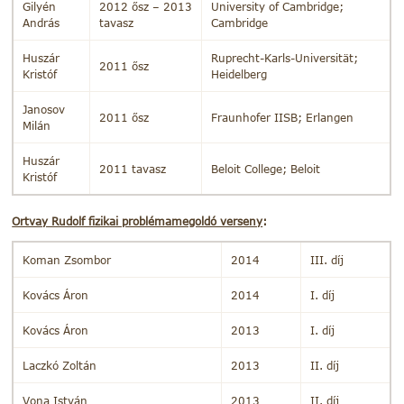
Gilyén
2012 ősz – 2013
University of Cambridge;
András
tavasz
Cambridge
Huszár
Ruprecht-Karls-Universität;
2011 ősz
Kristóf
Heidelberg
Janosov
2011 ősz
Fraunhofer IISB; Erlangen
Milán
Huszár
2011 tavasz
Beloit College; Beloit
Kristóf
Ortvay Rudolf fizikai problémamegoldó verseny
:
Koman Zsombor
2014
III. díj
Kovács Áron
2014
I. díj
Kovács Áron
2013
I. díj
Laczkó Zoltán
2013
II. díj
Vona István
2013
II. díj