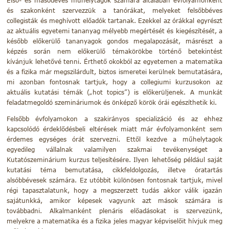
Első- és másodéves műhelytagok számára általában évfolyamonként
és szakonként szervezzük a tanórákat, melyeket felsőbbéves
collegisták és meghívott előadók tartanak. Ezekkel az órákkal egyrészt
az aktuális egyetemi tananyag mélyebb megértését és kiegészítését, a
később előkerülő tananyagok gondos megalapozását, másrészt a
képzés során nem előkerülő témakörökbe történő betekintést
kívánjuk lehetővé tenni. Érthető okokból az egyetemen a matematika
és a fizika már megszilárdult, biztos ismeretei kerülnek bemutatására,
mi azonban fontosnak tartjuk, hogy a collegiumi kurzusokon az
aktuális kutatási témák („hot topics”) is előkerüljenek. A munkát
feladatmegoldó szemináriumok és önképző körök órái egészíthetik ki.
Felsőbb évfolyamokon a szakirányos specializáció és az ehhez
kapcsolódó érdeklődésbeli eltérések miatt már évfolyamonként sem
érdemes egységes órát szervezni. Ettől kezdve a műhelytagok
egyedileg vállalnak valamilyen szakmai tevékenységet a
Kutatószeminárium kurzus teljesítésére. Ilyen lehetőség például saját
kutatási téma bemutatása, cikkfeldolgozás, illetve óratartás
alsóbbévesek számára. Ez utóbbit különösen fontosnak tartjuk, mivel
régi tapasztalatunk, hogy a megszerzett tudás akkor válik igazán
sajátunkká, amikor képesek vagyunk azt mások számára is
továbbadni. Alkalmanként plenáris előadásokat is szervezünk,
melyekre a matematika és a fizika jeles magyar képviselőit hívjuk meg