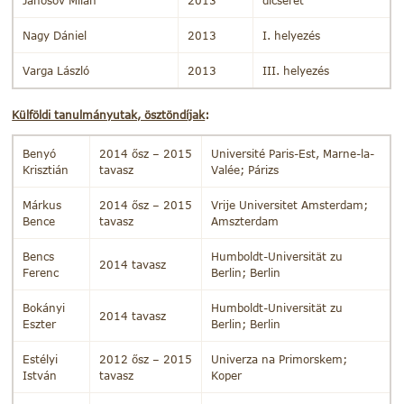
Janosov Milán
2013
dicséret
Nagy Dániel
2013
I. helyezés
Varga László
2013
III. helyezés
Külföldi tanulmányutak, ösztöndíjak
:
Benyó
2014 ősz – 2015
Université Paris-Est, Marne-la-
Krisztián
tavasz
Valée; Párizs
Márkus
2014 ősz – 2015
Vrije Universitet Amsterdam;
Bence
tavasz
Amszterdam
Bencs
Humboldt-Universität zu
2014 tavasz
Ferenc
Berlin; Berlin
Bokányi
Humboldt-Universität zu
2014 tavasz
Eszter
Berlin; Berlin
Estélyi
2012 ősz – 2015
Univerza na Primorskem;
István
tavasz
Koper