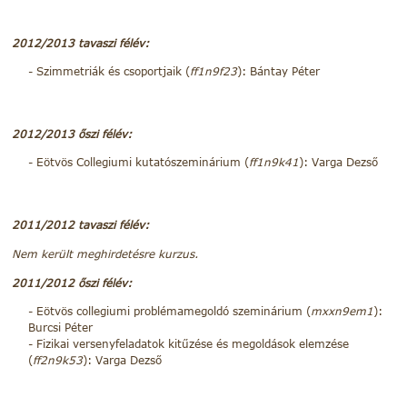
2012/2013 tavaszi félév:
Szimmetriák és csoportjaik (
ff1n9f23
): Bántay Péter
2012/2013 őszi félév:
Eötvös Collegiumi kutatószeminárium (
ff1n9k41
): Varga Dezső
2011/2012 tavaszi félév:
Nem került meghirdetésre kurzus.
2011/2012 őszi félév:
Eötvös collegiumi problémamegoldó szeminárium (
mxxn9em1
):
Burcsi Péter
Fizikai versenyfeladatok kitűzése és megoldások elemzése
(
ff2n9k53
): Varga Dezső