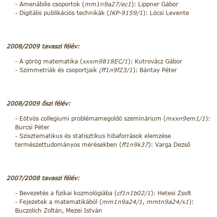
Amenábilis csoportok (
mm1n9a27/ec1
): Lippner Gábor
Digitális publikációs technikák (
IKP-9159/1
): Lócsi Levente
2008/2009 tavaszi félév:
A görög matematika (
xxxm9818EC/1
): Kutrovácz Gábor
Szimmetriák és csoportjaik
(ff1n9f23/1
): Bántay Péter
2008/2009 őszi félév:
Eötvös collegiumi problémamegoldó szeminárium (
mxxn9em1/1
):
Burcsi Péter
Szisztematikus és statisztikus hibaforrások elemzése
természettudományos mérésekben (
ff1n9k37
): Varga Dezső
2007/2008 tavaszi félév:
Bevezetés a fizikai kozmológiába (
cf1n1b02/1
): Hetesi Zsolt
Fejezetek a matematikából (
mm1n9a24/1
,
mmtn9a24/x1
):
Buczolich Zoltán, Mezei István