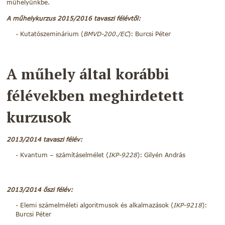
műhelyünkbe.
A műhelykurzus 2015/2016 tavaszi félévtől:
Kutatószeminárium (
BMVD-200./EC
): Burcsi Péter
A műhely által korábbi
félévekben meghirdetett
kurzusok
2013/2014 tavaszi félév:
Kvantum – számításelmélet (
IKP-9228
): Gilyén András
2013/2014 őszi félév:
Elemi számelméleti algoritmusok és alkalmazások (
IKP-9218
):
Burcsi Péter