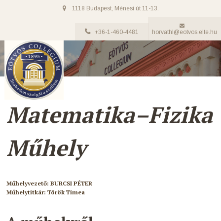
1118 Budapest, Ménesi út 11-13.
+36-1-460-4481
horvathl@eotvos.elte.hu
Matematika–Fizika
Műhely
Műhelyvezető: BURCSI PÉTER
Műhelytitkár: Török Tímea