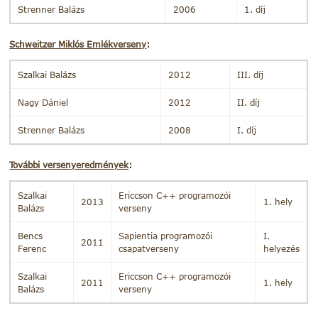
Strenner Balázs
2006
1. díj
Schweitzer Miklós Emlékverseny
:
Szalkai Balázs
2012
III. díj
Nagy Dániel
2012
II. díj
Strenner Balázs
2008
I. díj
További versenyeredmények
:
Szalkai
Ericcson C++ programozói
2013
1. hely
Balázs
verseny
Bencs
Sapientia programozói
I.
2011
Ferenc
csapatverseny
helyezés
Szalkai
Ericcson C++ programozói
2011
1. hely
Balázs
verseny