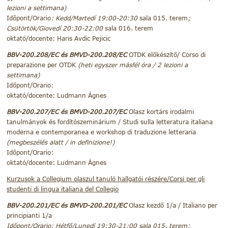
lezioni a settimana)
Időpont/Orario
: Kedd/Martedí 19:00-20:30
sala 015. terem
;
Csütörtök/Giovedí 20:30-22:00
sala 016. terem
oktató/docente: Haris Avdic Pejicic
BBV-200.208/EC és BMVD-200.208/EC
OTDK előkészítő/ Corso di
preparazione per OTDK
(heti egyszer másfél óra / 2 lezioni a
settimana)
Időpont/Orario:
oktató/docente: Ludmann Ágnes
BBV-200.207/EC és BMVD-200.207/EC
Olasz kortárs irodalmi
tanulmányok és fordítószeminárium / Studi sulla letteratura italiana
moderna e contemporanea e workshop di traduzione letteraria
(megbeszélés alatt / in definizione!)
Időpont/Orario:
oktató/docente: Ludmann Ágnes
Kurzusok a Collegium olaszul tanuló hallgatói részére/Corsi per gli
studenti di lingua italiana del Collegio
BBV-200.201/EC és BMVD-200.201/EC
Olasz kezdő 1/a / Italiano per
principianti 1/a
Időpont/Orario
: Hétfő/Lunedí 19:30-21:00
sala 015. terem
;