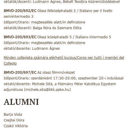
oktatók/docenti: Ludmann Ágnes, Békefi Teodóra közreműködésével
BMVD-200/692/EC
Olasz félközéphaladó 3 / Italiano per il livello
semiintermedio 3
Időpont/Orario
:
megbeszélés alatt/in definizione
oktatók/docenti: Balga Nóra és Szemere Ditta
BMVD-200/693/EC
Olasz középhaladó 5 / Italiano intermedio 5
Időpont/Orario
:
megbeszélés alatt/in definizione
oktató/docente: Ludmann Ágnes
Minden collegista számára elérhető kurzus/Corso per tutti i membri del
Collegio
BMVD-200/697/EC
Az olasz filmművészet
Időpont/Orario
:
szerdánként 17:30-20:00, szeptember 20-i indulással
oktató/docente: Michele Sità, a Pázmány Péter Katolikus Egyetem
adjunktusa (michele.sita@btk.ppke.hu)
ALUMNI
Barta Viola
Csejtei Dóra
Czakó Viktória