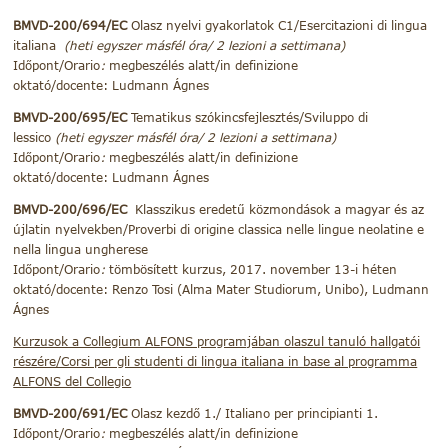
BMVD-200/694/EC
Olasz nyelvi gyakorlatok C1/Esercitazioni di lingua
italiana
(heti egyszer másfél óra/ 2 lezioni a settimana)
Időpont/Orario
:
megbeszélés alatt/in definizione
oktató/docente: Ludmann Ágnes
BMVD-200/695/EC
Tematikus szókincsfejlesztés/Sviluppo di
lessico
(heti egyszer másfél óra/ 2 lezioni a settimana)
Időpont/Orario
:
megbeszélés alatt/in definizione
oktató/docente: Ludmann Ágnes
BMVD-200/696/EC
Klasszikus eredetű közmondások a magyar és az
újlatin nyelvekben/Proverbi di origine classica nelle lingue neolatine e
nella lingua ungherese
Időpont/Orario
:
tömbösített kurzus, 2017. november 13-i héten
oktató/docente: Renzo Tosi (Alma Mater Studiorum, Unibo), Ludmann
Ágnes
Kurzusok a Collegium ALFONS programjában olaszul tanuló hallgatói
részére/Corsi per gli studenti di lingua italiana in base al programma
ALFONS del Collegio
BMVD-200/691/EC
Olasz kezdő 1./ Italiano per principianti 1.
Időpont/Orario
:
megbeszélés alatt/in definizione