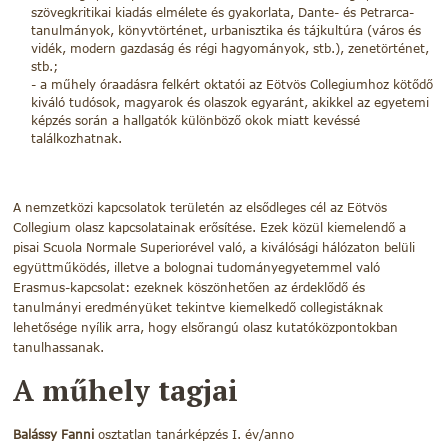
szövegkritikai kiadás elmélete és gyakorlata, Dante- és Petrarca-
tanulmányok, könyvtörténet, urbanisztika és tájkultúra (város és
vidék, modern gazdaság és régi hagyományok, stb.), zenetörténet,
stb.;
a műhely óraadásra felkért oktatói az Eötvös Collegiumhoz kötődő
kiváló tudósok, magyarok és olaszok egyaránt, akikkel az egyetemi
képzés során a hallgatók különböző okok miatt kevéssé
találkozhatnak.
A nemzetközi kapcsolatok területén az elsődleges cél az Eötvös
Collegium olasz kapcsolatainak erősítése. Ezek közül kiemelendő a
pisai Scuola Normale Superiorével való, a kiválósági hálózaton belüli
együttműködés, illetve a bolognai tudományegyetemmel való
Erasmus-kapcsolat: ezeknek köszönhetően az érdeklődő és
tanulmányi eredményüket tekintve kiemelkedő collegistáknak
lehetősége nyílik arra, hogy elsőrangú olasz kutatóközpontokban
tanulhassanak.
A műhely tagjai
Balássy Fanni
osztatlan tanárképzés I. év/anno