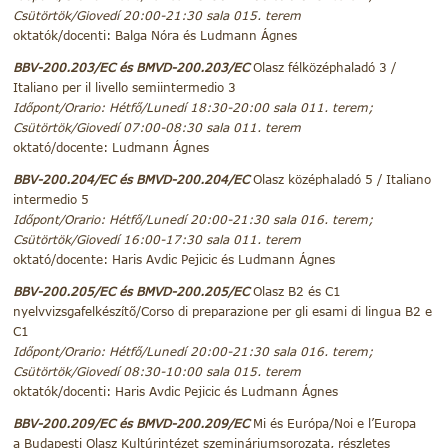
Csütörtök/Giovedí 20:00-21:30
sala 015. terem
oktatók/docenti: Balga Nóra és Ludmann Ágnes
BBV-200.203/EC és BMVD-200.203/EC
Olasz félközéphaladó 3 /
Italiano per il livello semiintermedio 3
Időpont/Orario
: Hétfő/Lunedí 18:30-20:00
sala 011. terem
;
Csütörtök/Giovedí 07:00-08:30
sala 011. terem
oktató/docente: Ludmann Ágnes
BBV-200.204/EC és BMVD-200.204/EC
Olasz középhaladó 5 / Italiano
intermedio 5
Időpont/Orario
: Hétfő/Lunedí 20:00-21:30
sala 016. terem
;
Csütörtök/Giovedí 16:00-17:30
sala 011. terem
oktató/docente: Haris Avdic Pejicic és Ludmann Ágnes
BBV-200.205/EC és BMVD-200.205/EC
Olasz B2 és C1
nyelvvizsgafelkészítő/Corso di preparazione per gli esami di lingua B2 e
C1
Időpont/Orario
: Hétfő/Lunedí 20:00-21:30
sala 016. terem
;
Csütörtök/Giovedí 08:30-10:00
sala 015. terem
oktatók/docenti: Haris Avdic Pejicic és Ludmann Ágnes
BBV-200.209/EC és BMVD-200.209/EC
Mi és Európa/Noi e l’Europa
a Budapesti Olasz Kultúrintézet szemináriumsorozata, részletes