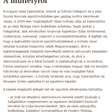
A műhelyről
A magyar-olasz kapcsolatok, köztük az Eötvös Collegium és a pisai
Scuola Normale együttműködése igen gazdag múltra tekintenek
vissza. A 2009-ben megtalapított Olasz műhely célja az italianisztika
és az olasz filológia iránti érdeklődés erősítése. Segíti azokat a
hallgatókat, akik elmélyülten kívánnak foglalkozni Itália történetével,
irodalmával, nyelveivel, valamint a művészettörténettel. A legfőbb cél,
hogy a legkiválóbb tanárok együttműködésével a műhely olyan
oktatási-kutatási központtá váljék Magyarországon, ahol a
legtehetségesebb hallgatók kiemelkedő szakmai színvonalú képzésben
részesülnek, kutatási lehetőségekhez jutnak, és ahol a
doktoranduszok és a fiatal kutatók is csatlakozhatnak a munkához.
Fontos szempont továbbá, hogy a tehetséges magyar diák ne kerüljön
hátrányba az élvonalban tanuló olasz és más országbeli fiatal
kutatókkal szemben: a műhely törekszik arra, hogy határozottan és
lényegre törően egészítse ki az egyetemi képzést.
A képzés kiegészítő jellegét két elv együttes alkalmazása biztosítja:
az órák kis létszámú szemináriumi keretek között kívánják a
hallgatókkal megismertetni az egyetemi oktatásból kiszoruló
témákat és tudományterületeket: latin és olasz paleográfia,
kodikológia, középkori humanisztikus és modern filológia,