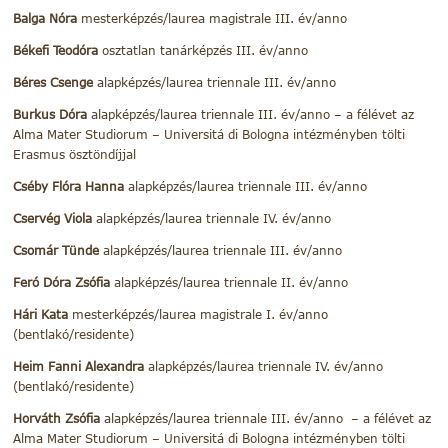
Balga Nóra
mesterképzés/laurea magistrale III. év/anno
Békefi Teodóra
osztatlan tanárképzés III. év/anno
Béres Csenge
alapképzés/laurea triennale III. év/anno
Burkus Dóra
alapképzés/laurea triennale III. év/anno – a félévet az
Alma Mater Studiorum – Universitá di Bologna intézményben tölti
Erasmus ösztöndíjjal
Cséby Flóra Hanna
alapképzés/laurea triennale III. év/anno
Cservég Viola
alapképzés/laurea triennale IV. év/anno
Csomár Tünde
alapképzés/laurea triennale III. év/anno
Feró Dóra Zsófia
alapképzés/laurea triennale II. év/anno
Hári Kata
mesterképzés/laurea magistrale I. év/anno
(bentlakó/residente)
Heim Fanni Alexandra
alapképzés/laurea triennale IV. év/anno
(bentlakó/residente)
Horváth Zsófia
alapképzés/laurea triennale III. év/anno – a félévet az
Alma Mater Studiorum – Universitá di Bologna intézményben tölti