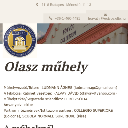
1118 Budapest, Ménesi út 11-13.
+36-1-460-4481
horvathl@eotvos.elte.hu
Olasz műhely
Műhelyvezető/Tutore: LUDMANN ÁGNES (ludmannagi@gmail.com)
A Filológiai Kabinet vezetője: FALVAY DÁVID (dfalvay@yahoo.com)
Műhelytitkár/Segretario scientifico: FERÓ ZSÓFIA
Anyanyelvi lektor:
Partner intézmények/Istituzioni partner: COLLEGIO SUPERIORE
(Bologna), SCUOLA NORMALE SUPERIORE (Pisa)