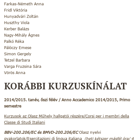
Farkas-Németh Anna
Fridl Viktória
Hunyadvári Zoltán
Huszthy Viola
Kerber Balázs
Nagy-Mihály Ágnes
Palkó Réka
Pálóczy Emese
Simon Gergely
Tetzel Barbara
Varga Fruzsina Sára
Vörös Anna
KORÁBBI KURZUSKÍNÁLAT
2014/2015. tanév, őszi félév / Anno Accademico 2014/2015, Primo
semestre
Kurzusok az Olasz Műhely hallgatói részére/Corsi per i membri della
Classe di Studi Italiani
BBV-200.206/EC és BMVD-200.206/EC
Olasz nyelvi
gyakorlatok/Esercitazioni di lingua italiana
(heti kétszer másfél óra/ 4