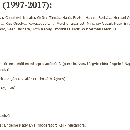
(1997-2017):
ka, Cegelnyik Natália, Györki Tamás, Hajós Eszter, Hakkel Borbála, Hercsel Ad
ia, Kiss Orsolya, Kovácsová Lilla, Melcher Zsanett, Minchev Vaszil, Nagy Éva
renc, Szép Barbara, Tóth Károly, Trombitás Judit, Wintermans Monika.
:
om történetéből és interpretációiból I. (panelkurzus, tárgyfelelős: Engelné
inika)
k alapján (oktató: dr. Horváth Ágnes)
Nagy Éva)
ranka)
ős: Engelné Nagy Éva, moderátor: Rálik Alexandra)