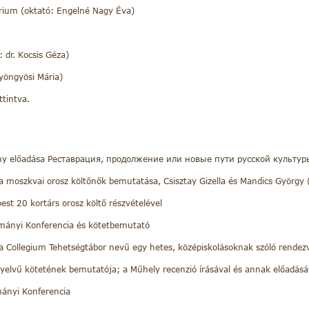
rium (oktató: Engelné Nagy Éva)
 dr. Kocsis Géza)
Gyöngyösi Mária)
tintva.
szony előadása Реставрация, продолжение или новые пути русской культу
moszkvai orosz költőnők bemutatása, Csisztay Gizella és Mandics György (kö
est 20 kortárs orosz költő részvételével
dományi Konferencia és kötetbemutató
 Collegium Tehetségtábor nevű egy hetes, középiskolásoknak szóló rende
nyelvű kötetének bemutatója; a Műhely recenzió írásával és annak előadásá
mányi Konferencia