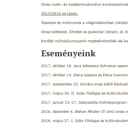
Orosz nyelv- és irodalomtudományi kutatószeminá
2015/2016-os tanév:
Toposzok és motívumok a világirodalomban (oktató:
Orosz költészet. Elmélet és gyakorlat (oktató: dr. 
Korábbi műhelykurzusaink megtekinthetőek ide kat
Eseményeink
2017. október 16. Jana Jeliszeeva Schreiner as
2017. október 13. Elena Iszaeva és Elena Ivanovna 
2017. szeptember 22. Kortárs orosz költői felolvasó
2017. május 26. II. Szláv Filológiai és Kultúratu
2017. január 23–27. Szlavisztika műhelyprogram a
2016. december 6. Alehan Mitalier O! című orosz 
2016. május 27. I. Szláv Filológiai és Kultúratudo