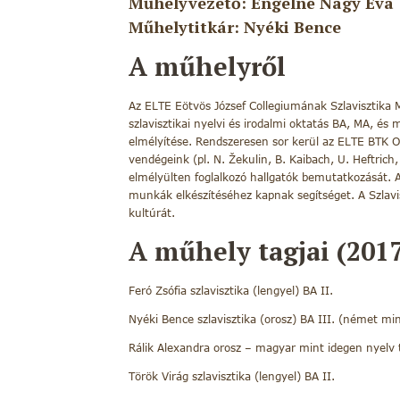
Műhelyvezető: Engelné Nagy Éva
Műhelytitkár: Nyéki Bence
A műhelyről
Az ELTE Eötvös József Collegiumának Szlavisztika
szlavisztikai nyelvi és irodalmi oktatás BA, MA, és
elmélyítése. Rendszeresen sor kerül az ELTE BTK O
vendégeink (pl. N. Žekulin, B. Kaibach, U. Heftrich
elmélyülten foglalkozó hallgatók bemutatkozását.
munkák elkészítéséhez kapnak segítséget. A Szlavi
kultúrát.
A műhely tagjai (2017
Feró Zsófia szlavisztika (lengyel) BA II.
Nyéki Bence szlavisztika (orosz) BA III. (német mi
Rálik Alexandra orosz – magyar mint idegen nyelv t
Török Virág szlavisztika (lengyel) BA II.