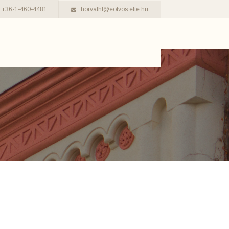
+36-1-460-4481
horvathl@eotvos.elte.hu