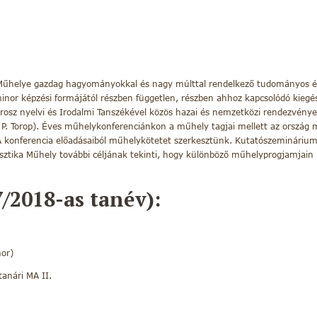
 Műhelye gazdag hagyományokkal és nagy múlttal rendelkező tudományos és
 minor képzési formájától részben független, részben ahhoz kapcsolódó kiegész
rosz nyelvi és Irodalmi Tanszékével közös hazai és nemzetközi rendezvények
, P. Torop). Éves műhelykonferenciánkon a műhely tagjai mellett az ország m
 A konferencia előadásaiból műhelykötetet szerkesztünk. Kutatószeminári
sztika Műhely további céljának tekinti, hogy különböző műhelyprogjamjain 
/2018-as tanév):
nor)
anári MA II.