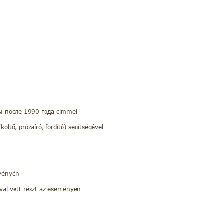
ры после 1990 года címmel
ltő, prózaíró, fordító) segítségével
zvényén
val vett részt az eseményen