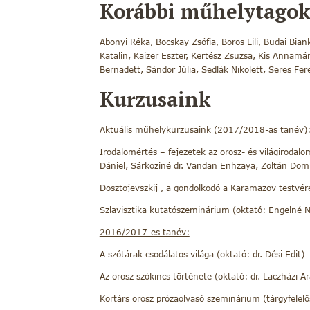
Korábbi műhelytagok 
Abonyi Réka, Bocskay Zsófia, Boros Lili, Budai Bian
Katalin, Kaizer Eszter, Kertész Zsuzsa, Kis Annamár
Bernadett, Sándor Júlia, Sedlák Nikolett, Seres Fe
Kurzusaink
Aktuális műhelykurzusaink (2017/2018-as tanév)
Irodalomértés – fejezetek az orosz- és világirodal
Dániel, Sárköziné dr. Vandan Enhzaya, Zoltán Dom
Dosztojevszkij , a gondolkodó a Karamazov testvére
Szlavisztika kutatószeminárium (oktató: Engelné 
2016/2017-es tanév:
A szótárak csodálatos világa (oktató: dr. Dési Edit)
Az orosz szókincs története (oktató: dr. Laczházi A
Kortárs orosz prózaolvasó szeminárium (tárgyfelel