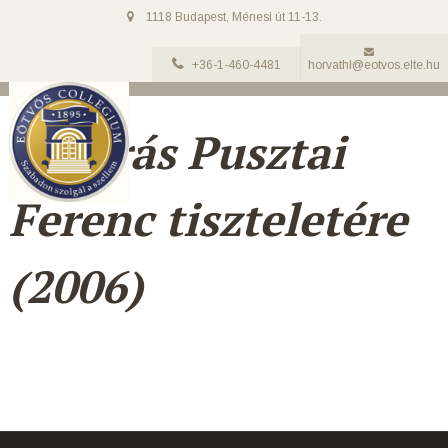
1118 Budapest, Ménesi út 11-13.
+36-1-460-4481
horvathl@eotvos.elte.hu
101 írás Pusztai
Ferenc tiszteletére
(2006)