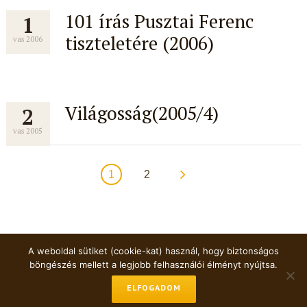
101 írás Pusztai Ferenc
1
tiszteletére (2006)
vas 2006
Világosság(2005/4)
2
vas 2005
1
2
A weboldal sütiket (cookie-kat) használ, hogy biztonságos
böngészés mellett a legjobb felhasználói élményt nyújtsa.
Minden jog fenntartva
+36-1-460-4481
ELFOGADOM
horvathl@eotvos.elte.hu