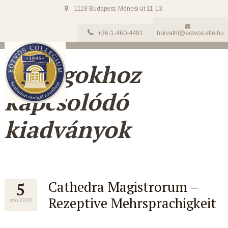
1118 Budapest, Ménesi út 11-13.
+36-1-460-4481
horvathl@eotvos.elte.hu
EC tagokhoz
kapcsolódó
kiadványok
Cathedra Magistrorum –
5
Rezeptive Mehrsprachigkeit
szo 2019