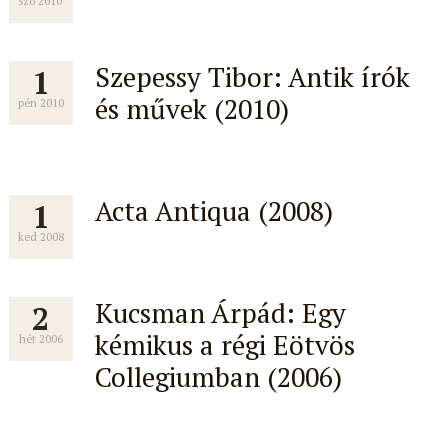
szo 2010
Szepessy Tibor: Antik írók
1
és művek (2010)
pén 2010
Acta Antiqua (2008)
1
ked 2008
Kucsman Árpád: Egy
2
kémikus a régi Eötvös
hét 2006
Collegiumban (2006)