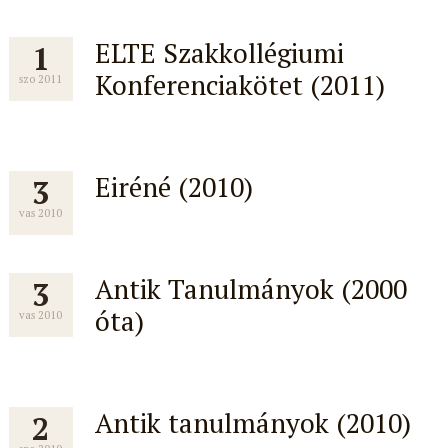
ELTE Szakkollégiumi
1
Konferenciakötet (2011)
szo 2011
Eiréné (2010)
3
vas 2010
Antik Tanulmányok (2000
3
óta)
vas 2010
Antik tanulmányok (2010)
2