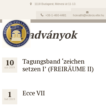
1118 Budapest, Ménesi út 11-13.
+36-1-460-4481
horvathl@eotvos.elte.hu
EC kiadványok
Tagungsband ‘zeichen
10
setzen I’ (FREIRÄUME II)
sze 2019
Ecce VII
1
hét 2019