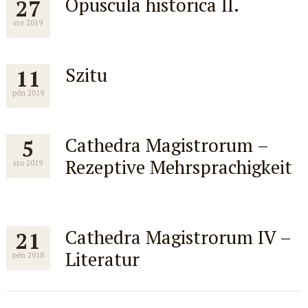
Opuscula historica II.
27
sze 2019
Szitu
11
pén 2019
Cathedra Magistrorum –
5
Rezeptive Mehrsprachigkeit
szo 2019
Cathedra Magistrorum IV –
21
Literatur
pén 2018